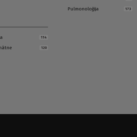
Pulmonoloģija
173
ja
114
inātne
120