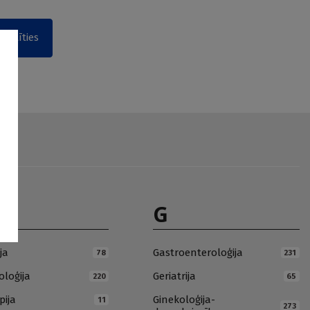
akstīties
G
ja
Gastroenteroloģija
78
231
loģija
Geriatrija
220
65
pija
Ginekoloģija-
11
273