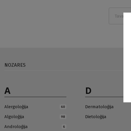
NOZARES
A
D
Alergoloģija
Dermatoloģija
60
Algoloģija
Dietoloģija
98
Androloģija
6