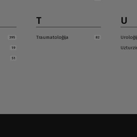
T
U
Traumatoloģija
Uroloģi
395
82
Uzturz
19
51