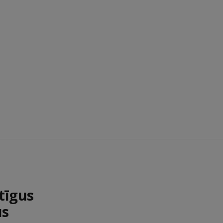
tīgus
us