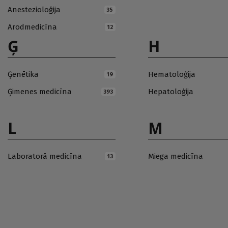
Anestezioloģija
35
Arodmedicīna
12
Ģ
H
Ģenētika
Hematoloģija
19
Ģimenes medicīna
Hepatoloģija
393
L
M
Laboratorā medicīna
Miega medicīna
13