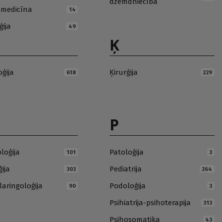
dzemdniecība
ā medicīna
14
ģija
49
Ķ
oģija
Ķirurģija
618
229
P
loģija
Patoloģija
101
3
ija
Pediatrija
303
264
laringoloģija
Podoloģija
90
3
Psihiatrija-psihoterapija
313
Psihosomatika
43