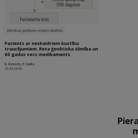
Klīniskais gadījums retajās slimībās
Pacients ar neskaidriem kustību
traucējumiem. Reta ģenētiska slimība un
60 gadus vecs medikaments
K. Renerts
,
P. Valko
29.05.2019.
Pier
m