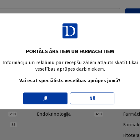
Pier
PORTĀLS ĀRSTIEM UN FARMACEITIEM
Informāciju un reklāmu par recepšu zālēm atļauts skatīt tikai
veselības aprūpes darbiniekiem.
Vai esat speciālists veselības aprūpes jomā?
E
F
Jā
Nē
Endokrinoloģija
Farmāci
230
413
Farmako
37
Fitotera