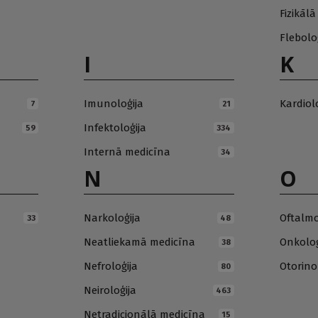
Fizikāl
Flebolo
I
K
Imunoloģija
Kardiol
7
21
Infektoloģija
59
334
Internā medicīna
34
N
O
Narkoloģija
Oftalmo
33
48
Neatliekamā medicīna
Onkoloģ
38
Nefroloģija
Otorino
80
Neiroloģija
463
Netradicionālā medicīna
15