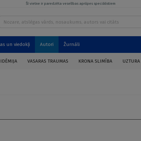
Šī vietne ir paredzēta veselības aprūpes speciālistiem
as un viedokļi
Autori
Žurnāli
PIDĒMIJA
VASARAS TRAUMAS
KRONA SLIMĪBA
UZTURA