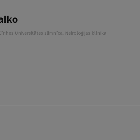
alko
 Cīrihes Universitātes slimnīca, Neiroloģijas klīnika