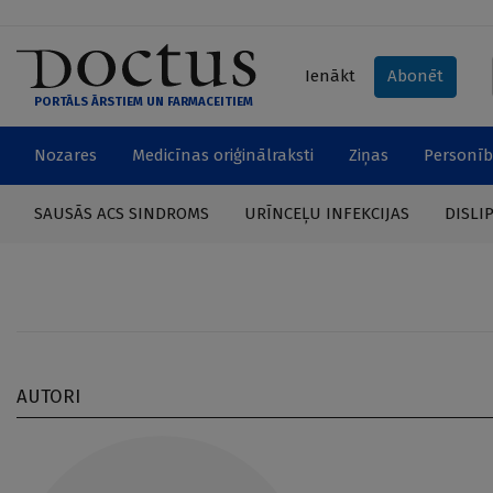
Ienākt
Abonēt
PORTĀLS ĀRSTIEM UN FARMACEITIEM
Nozares
Medicīnas oriģinālraksti
Ziņas
Personīb
SAUSĀS ACS SINDROMS
URĪNCEĻU INFEKCIJAS
DISLI
AUTORI