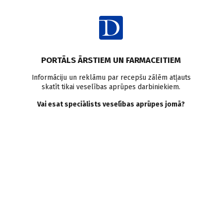
Ienākt
Raksta satura rādītājs
PORTĀLS ĀRSTIEM UN FARMACEITIEM
Klīniskie gadījumi
Klīniskais gadījums retajās slimībās
Informāciju un reklāmu par recepšu zālēm atļauts
skatīt tikai veselības aprūpes darbiniekiem.
Medicīna Šveicē
Vai esat speciālists veselības aprūpes jomā?
Pacients ar neskaidriem
kustību traucējumiem. Reta
ģenētiska slimība un 60
gadus vecs medikaments
K. Renerts
,
P. Valko
29.05.2019.