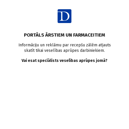
Ienākt
PORTĀLS ĀRSTIEM UN FARMACEITIEM
Informāciju un reklāmu par recepšu zālēm atļauts
skatīt tikai veselības aprūpes darbiniekiem.
AUTORI
Skatīt visus
Vai esat speciālists veselības aprūpes jomā?
Signe Puriņa
alergoloģe, ģimenes ārste, Alerģisko slimību
izmeklēšanas un ārstēšanas centrs, “Veselības centrs
4”
VISI AUTORA RAKSTI