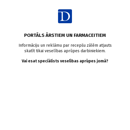
Ienākt
PORTĀLS ĀRSTIEM UN FARMACEITIEM
Informāciju un reklāmu par recepšu zālēm atļauts
skatīt tikai veselības aprūpes darbiniekiem.
AUTORI
Skatīt visus
Vai esat speciālists veselības aprūpes jomā?
Sintija Ūdre
studente, Latvijas Universitāte, Medicīnas fakultāte
VISI AUTORA RAKSTI