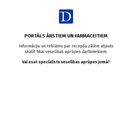
Ienākt
PORTĀLS ĀRSTIEM UN FARMACEITIEM
Informāciju un reklāmu par recepšu zālēm atļauts
skatīt tikai veselības aprūpes darbiniekiem.
AUTORI
Skatīt visus
Vai esat speciālists veselības aprūpes jomā?
Tarass Ivaščenko
psihoterapeits, psihosomatiskās medicīnas ārsts,
veselības centrs "Vivendi"
VISI AUTORA RAKSTI