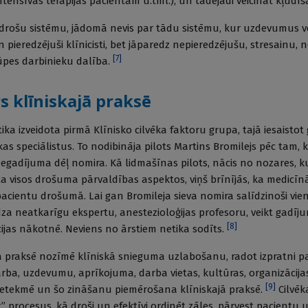
ntensīvās terapijas pacientam u.tml.), un tādējādi veicināt kļūdī
 drošu sistēmu, jādomā nevis par tādu sistēmu, kur uzdevumus vei
 pieredzējuši klīnicisti, bet jāparedz nepieredzējušu, stresainu
[
7
]
ūpes darbinieku dalība.
s klīniskajā praksē
 tika izveidota pirmā Klīnisko cilvēka faktoru grupa, tajā iesaisto
s speciālistus. To nodibināja pilots Martins Bromilejs pēc tam, k
negadījuma dēļ nomira. Kā lidmašīnas pilots, nācis no nozares, ku
ēta visos drošuma pārvaldības aspektos, viņš brīnījās, ka medicīnā
pacientu drošumā. Lai gan Bromileja sieva nomira salīdzinoši vie
ūdza neatkarīgu ekspertu, anestezioloģijas profesoru, veikt gadīju
[
8
]
cijas nākotnē. Neviens no ārstiem netika sodīts.
ajā praksē nozīmē klīniskā snieguma uzlabošanu, radot izpratni p
ba, uzdevumu, aprīkojuma, darba vietas, kultūras, organizācijas
[
9
]
 ietekmē un šo zināšanu piemērošana klīniskajā praksē.
Cilvēk
t” procesus, kā droši un efektīvi ordinēt zāles, pārvest pacientu u