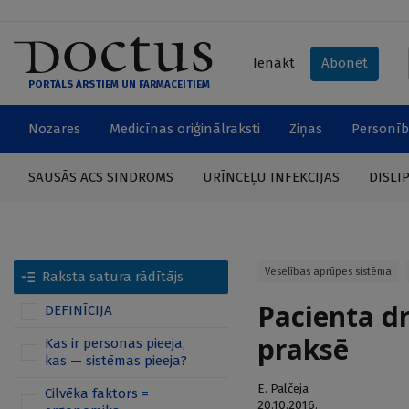
Ienākt
Abonēt
PORTĀLS ĀRSTIEM UN FARMACEITIEM
Nozares
Medicīnas oriģinālraksti
Ziņas
Personīb
SAUSĀS ACS SINDROMS
URĪNCEĻU INFEKCIJAS
DISLI
Veselības aprūpes sistēma
Raksta satura rādītājs
Pacienta dr
DEFINĪCIJA
praksē
Kas ir personas pieeja,
kas — sistēmas pieeja?
E. Palčeja
Cilvēka faktors =
20.10.2016.