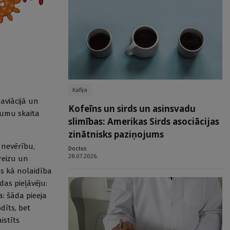
Kafija
aviācijā un
Kofeīns un sirds un asinsvadu
jumu skaita
slimības: Amerikas Sirds asociācijas
zinātnisks paziņojums
 nevērību,
Doctus
28.07.2026.
areizu un
s kā nolaidība
das pieļāvēju:
: šāda pieeja
odīts, bet
istīts