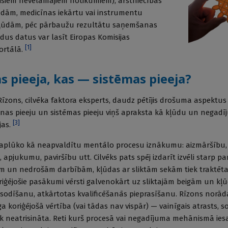
visiem nevēlamajiem notikumiem), ārstniecības
ūdām, medicīnas iekārtu vai instrumentu
kļūdām, pēc pārbaužu rezultātu saņemšanas
dus datus var lasīt Eiropas Komisijas
[
1
]
ortālā.
s pieeja, kas — sistēmas pieeja?
Rīzons, cilvēka faktora eksperts, daudz pētījis drošuma aspektus 
nas pieeju un sistēmas pieeju viņš apraksta kā kļūdu un negadī
[
3
]
jas.
 aplūko kā neapvaldītu mentālo procesu iznākumu: aizmāršību,
apjukumu, paviršību utt. Cilvēks pats spēj izdarīt izvēli starp p
ām un nedrošām darbībām, kļūdas ar sliktām sekām tiek traktēta
oriģējošie pasākumi vērsti galvenokārt uz sliktajām beigām un kļū
odīšanu, atkārtotas kvalificēšanās pieprasīšanu. Rīzons norāda
cīga koriģējošā vērtība (vai tādas nav vispār) — vainīgais atrasts, s
 neatrisināta. Reti kurš procesā vai negadījuma mehānismā iesa