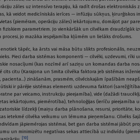
āciju zāles uz intensīvo terapiju, kā radīt drošas elektroniskās 
 kā veidot medicīniskās ierīces — infūziju sūkņus, ķirurģiskos 
vietas (piemēram, operāciju zāles) iekārtojumu, domājot par pare
fiziskiem parametriem. Jo vienkāršāk un cilvēkam draudzīgāk izv
n procesi, jo mazāka iespējamība kļūmēm un lielāks drošums.
nenotiek tāpēc, ka ārsts vai māsa būtu slikts profesionālis, neuz
nieks. Pieci darba sistēmas komponenti — cilvēki, uzdevumi, rīki u
oriskie nosacījumi (kas nozīmē arī saziņu un komandas darba no
 cits citu (Karajona un Smita cilvēka faktora jeb sistēmas inženie
as, pacienta...) zināšanām, prasmēm, cilvēciskajām īpašībām neap
iski ir pārējie sistēmas elementi: uzdevuma faktori (sarežģītība
ratne par veicamo, instrukciju pieejamība), vide (dažādi traucēkļi,
tas iekārtojums, piemērotība), tehnoloģijas (ierīču pieejamība 
izatoriskie līdzekļi (maiņu darba plānošana, resursi, prioritāte,
 kas ietekmē cilvēka veikumu un lēmuma pieņemšanu. Cilvēks šaj
indivīdam jāpiemērojas sistēmai, bet gan darba sistēmai jābūt proje
umu un minimizētu negatīvas sekas attiecībā uz indivīdu (piemē
[
10
]
ganizāciju.