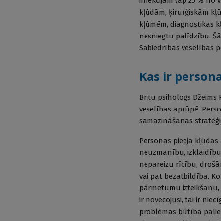
infekcijām (ap 25 % no 
kļūdām, ķirurģiskām kļ
kļūmēm, diagnostikas 
nesniegtu palīdzību. Šā
Sabiedrības veselības p
Kas ir persona
Britu psihologs Džeims 
veselības aprūpē. Perso
samazināšanas stratēģi
Personas pieeja kļūdas
neuzmanību, izklaidību, 
nepareizu rīcību, droš
vai pat bezatbildība. K
pārmetumu izteikšanu, s
ir novecojusi, tai ir nie
problēmas būtība paliek