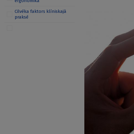
ergonomika
Cilvēka faktors klīniskajā
praksē