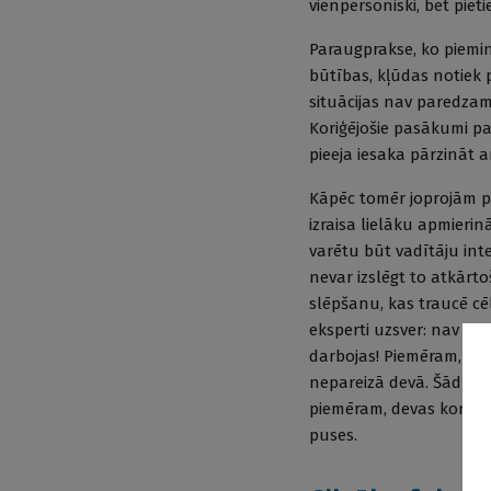
vienpersoniski, bet pie
Paraugprakse, ko piemin 
būtības, kļūdas notiek p
situācijas nav paredzama
Koriģējošie pasākumi pa
pieeja iesaka pārzināt a
Kāpēc tomēr joprojām p
izraisa lielāku apmieri
varētu būt vadītāju int
nevar izslēgt to atkār
slēpšanu, kas traucē cē
eksperti uzsver: nav ies
darbojas! Piemēram, ārs
nepareizā devā. Šādu kļ
piemēram, devas kontro
puses.