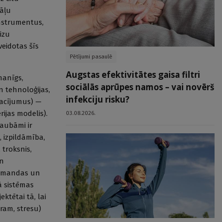
zāļu
instrumentus,
izu
eidotas šīs
Pētījumi pasaulē
Augstas efektivitātes gaisa filtri
manīgs,
sociālās aprūpes namos – vai novērš
n tehnoloģijas,
infekciju risku?
sacījumus) —
rijas modelis).
03.08.2026.
šaubāmi ir
, izpildāmība,
 troksnis,
un
 komandas un
ā sistēmas
ktētai tā, lai
ram, stresu)