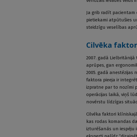
venozais ievades veids i
Ja grib radīt pacientam
pietiekami atpūtušies un
steidzīgu veselības apr
Cilvēka faktor
2007. gadā Lielbritānijā
aprūpes, gan ergonomika
2005. gadā anestēzijas 
faktora pieeja ir integr
izpratne par to nozīmi 
operācijas laikā, viņš l
novērstu līdzīgas situā
Cilvēka faktori klīnisk
kas rodas komandas dar
izturēšanās un iespēju
eksperti palīdz “dizainē