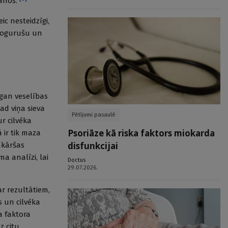
šanos.
c nesteidzīgi,
, nogurušu un
t gan veselības
ad viņa sieva
Pētījumi pasaulē
r cilvēka
Psoriāze kā riska faktors miokarda
 ir tik maza
disfunkcijai
nkāršas
ma analīzi, lai
Doctus
29.07.2026.
ar rezultātiem,
 un cilvēka
a faktora
z citu