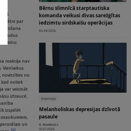
Bērnu slimnīcā starptautiska
iegūt
komanda veikusi divas sarežģītas
zinātni par
iedzimtu sirdskaišu operācijas
iemērošana
04.08.2026.
a draudus
o terminu
ka reakcija nav
. Vienlaikus
, novirzīties no
, kad notiek
ja var veicināt
māsu iztraucē,
Depresija
manība
Melanholiskas depresijas dzīvotā
k izspēlēt
pasaule
em nosaukumiem,
 perorālais un
O. Krumholcs
15.07.2026.
[
6
]