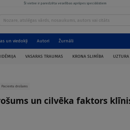
Šī vietne ir paredzēta veselības aprūpes speciālistiem
as un viedokļi
Autori
Žurnāli
PIDĒMIJA
VASARAS TRAUMAS
KRONA SLIMĪBA
UZTURA
Pacientu drošums
ošums un cilvēka faktors klīni