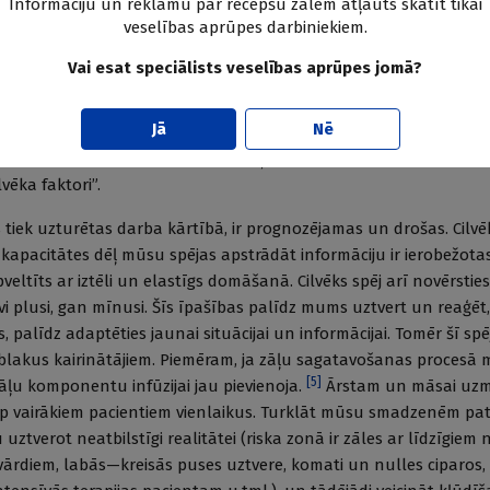
rs = ergonomika
Informāciju un reklāmu par recepšu zālēm atļauts skatīt tikai
veselības aprūpes darbiniekiem.
mē tikai to, kā pareizi sēdēt pie datora vai cilāt smagumus, ne
Vai esat speciālists veselības aprūpes jomā?
 veselību.Latvijas Ergonomikas biedrība ergonomiku skaidro kā 
darbu. Ergonomikas uzdevums ir darba procesa un darba vides p
Jā
Nē
fiziskajām iespējām, lai nodrošinātu efektīvu darbu, kas neizrais
[
4
]
viegli izpildīt, tātad arī darbu bez kļūdām.
ES dalībvalstīs liet
vēka faktori”.
s tiek uzturētas darba kārtībā, ir prognozējamas un drošas. Cilvē
apacitātes dēļ mūsu spējas apstrādāt informāciju ir ierobežotas
pveltīts ar iztēli un elastīgs domāšanā. Cilvēks spēj arī novērsties
vi plusi, gan mīnusi. Šīs īpašības palīdz mums uztvert un reaģēt
, palīdz adaptēties jaunai situācijai un informācijai. Tomēr šī spē
blakus kairinātājiem. Piemēram, ja zāļu sagatavošanas procesā 
[
5
]
zāļu komponentu infūzijai jau pievienoja.
Ārstam un māsai uz
p vairākiem pacientiem vienlaikus. Turklāt mūsu smadzenēm patī
u uztverot neatbilstīgi realitātei (riska zonā ir zāles ar līdzīgi
zvārdiem, labās—kreisās puses uztvere, komati un nulles ciparos,