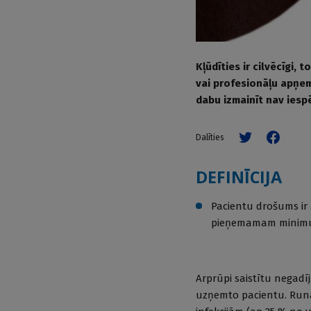
Kļūdīties ir cilvēcīgi,
vai profesionāļu apņemš
dabu izmainīt nav iesp
Dalīties
DEFINĪCIJA
Pacientu drošums ir 
pieņemamam mini
Arprūpi saistītu negadī
uzņemto pacientu. Runa