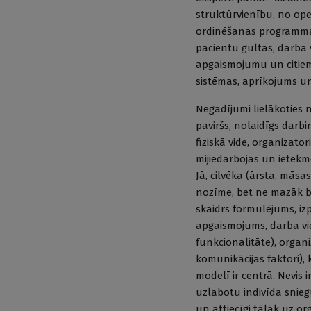
struktūrvienību, no oper
ordinēšanas programmas,
pacientu gultas, darba 
apgaismojumu un citiem 
sistēmas, aprīkojums u
Negadījumi lielākoties 
paviršs, nolaidīgs darbi
fiziskā vide, organizat
mijiedarbojas un ietekmē
Jā, cilvēka (ārsta, mās
nozīme, bet ne mazāk būt
skaidrs formulējums, izp
apgaismojums, darba vie
funkcionalitāte), organ
komunikācijas faktori),
modelī ir centrā. Nevis 
uzlabotu indivīda snieg
un attiecīgi tālāk uz or