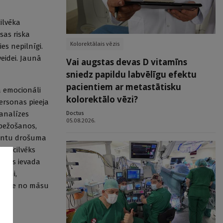
cilvēka
sas riska
Kolorektālais vēzis
es nepilnīgi.
eidei. Jaunā
Vai augstas devas D vitamīns
sniedz papildu labvēlīgu efektu
pacientiem ar metastātisku
a emocionāli
kolorektālo vēzi?
ersonas pieeja
 analīzes
Doctus
05.08.2026.
bežošanos,
cientu drošuma
dos cilvēks
zāles ievada
ismi,
ntrole no māsu