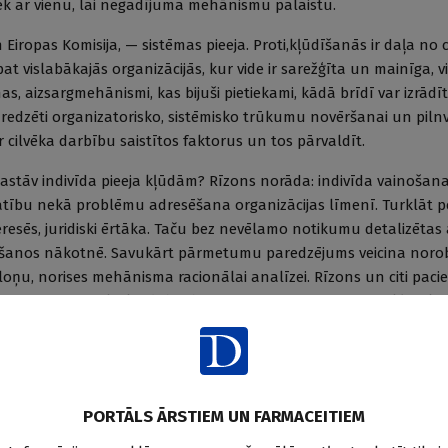
tiek ar vienu, lai negadījuma mehānismu palaistu.
Eiropas Komisija, — sistēmas pieeja. Proti,kļūdīšanās ir daļa no 
at vislabākajās organizācijās, kur vide ir sarežģīta un mainīga, vi
s, aizsargmehānismi, kas bijuši pietiekami, kādā brīdī var izrādīti
redzēti organizatorisko, sistēmisko trūkumu novēršanai un pilnv
r cilvēka darbību saistītos faktorus un tos pārvaldīt.
astāv indivīda pieeja kļūdām? Rīzons norāda: indivīda vainošan
nātību nekā problēmu adresēšana organizācijas līmenī. Turklāt p
eresēs, juridiski ērtāka. Taču bez nevēlamo notikumu detalizētas
tošanos nākotnē. Savukārt pārmetumu paredzējums veicina noro
loņu, norises mehānisma racionālai analīzei. Rīzons un citi pa
pējams mainīt cilvēka dabu, bet ir iespējams mainīt apstākļus, kā
ts kļūdās un miligramu vietā norāda mililitrus, māsa pacientam 
ūdu var novērst, ja organizācijas sistēmā iestrādāti aizsargmehān
le elektroniskajā zāļu ordinēšanas sistēmā vai devas dubultko
PORTĀLS ĀRSTIEM UN FARMACEITIEM