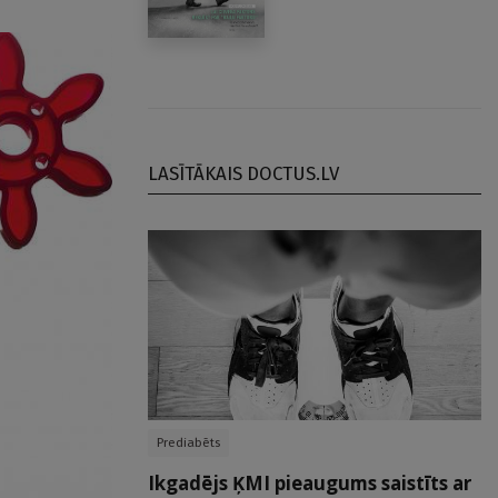
LASĪTĀKAIS DOCTUS.LV
Prediabēts
Ikgadējs ĶMI pieaugums saistīts ar