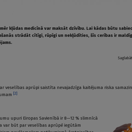
 tomēr kļūdas medicīnā var maksāt dzīvību. Lai kādas būtu sabie
anās strādāt cītīgi, rūpīgi un nekļūdīties, šīs cerības ir maldī
ējams.
Saglabā
ar veselības aprūpi saistīta nevajadzīga kaitējuma riska samazi
[
2
]
mumam
jumu upuri Eiropas Savienībā ir 8—12 % slimnīcā
 var būt par veselības aprūpē iegūtām