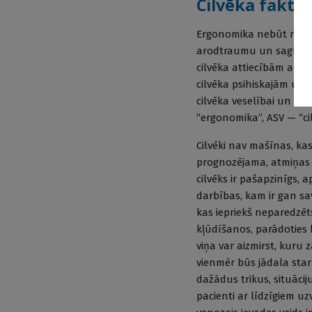
Cilvēka fakto
Ergonomika nebūt nenozī
arodtraumu un saglabāt
cilvēka attiecībām ar 
cilvēka psihiskajām un 
cilvēka veselībai un ko 
“ergonomika”, ASV — “cil
Cilvēki nav mašīnas, ka
prognozējama, atmiņas k
cilvēks ir pašapzinīgs, a
darbības, kam ir gan sa
kas iepriekš neparedzēts
kļūdīšanos, parādoties 
viņa var aizmirst, kuru 
vienmēr būs jādala star
dažādus trikus, situācij
pacienti ar līdzīgiem u