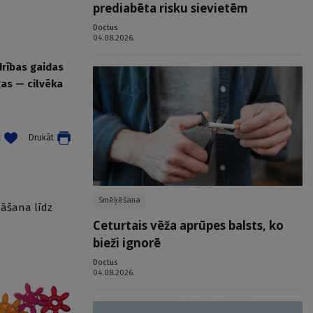
prediabēta risku sievietēm
Doctus
04.08.2026.
drības gaidas
gas — cilvēka
t
Drukāt
Smēķēšana
nāšana līdz
Ceturtais vēža aprūpes balsts, ko
bieži ignorē
Doctus
04.08.2026.