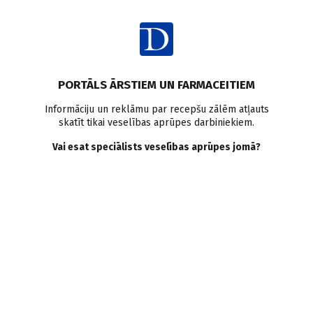
Ienākt
Ziņas
Pētījumi pasaulē
Krūts vēzis
Vēža izpēte
Vēža risks
PORTĀLS ĀRSTIEM UN FARMACEITIEM
Uzturs
Vidusjūras diēta
Informāciju un reklāmu par recepšu zālēm atļauts
skatīt tikai veselības aprūpes darbiniekiem.
Vai olīveļļa var pasargāt no
Vai esat speciālists veselības aprūpes jomā?
noteiktiem krūts vežā
veidiem?
Doctus
18.06.2025.