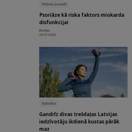
Pētījumi pasaulē
Psoriāze kā riska faktors miokarda
disfunkcijai
Doctus
29.07.2026.
Statistika
Gandrīz divas trešdaļas Latvijas
iedzīvotāju ikdienā kustas pārāk
maz