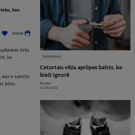
isku, kas
t
Drukāt
spējamos risks
Smēķēšana
st, ka
Ceturtais vēža aprūpes balsts, ko
bieži ignorē
kas ir saistīts
Doctus
nas būtu
04.08.2026.