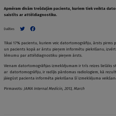
Apmēram divām trešdaļām pacientu, kuriem tiek veikta dator
saistīts ar attēldiagnostiku.
Dalīties
Tikai 17% pacientu, kuriem veic datortomogrāfiju, ārsts pirms
un pacients kopā ar ārstu pieņem informētu piekrišanu, izvērt
lēmumu par attēldiagnostiku pieņem ārsts.
Vienam datortomogrāfijas izmeklējumam ir trīs reizes lielāks 
ar datortomogrāfiju, ir radījis pārdomas radiologiem, kā rezu
jāiegūst pacienta informēta piekrišana šī izmeklējuma veikšana
Pirmavots:
JAMA Internal Medicin, 2013, March