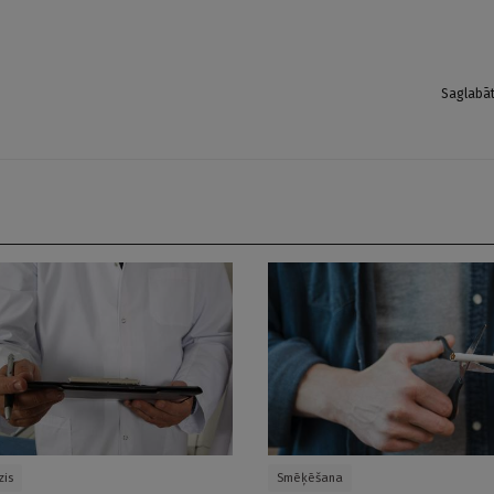
Saglabā
zis
Smēķēšana