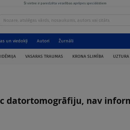
Šī vietne ir paredzēta veselības aprūpes speciālistiem
as un viedokļi
Autori
Žurnāli
PIDĒMIJA
VASARAS TRAUMAS
KRONA SLIMĪBA
UZTURA
ic datortomogrāfiju, nav infor