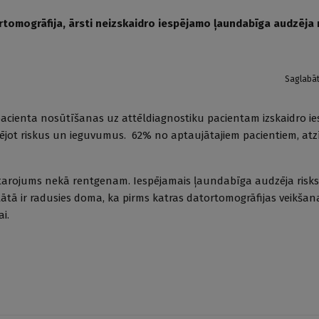
tomogrāfija, ārsti neizskaidro iespējamo ļaundabīga audzēja r
Saglabā
 pacienta nosūtīšanas uz attēldiagnostiku pacientam izskaidro ie
ējot riskus un ieguvumus. 62% no aptaujātajiem pacientiem, atzī
starojums nekā rentgenam. Iespējamais ļaundabīga audzēja risks, 
ltātā ir radusies doma, ka pirms katras datortomogrāfijas veikša
i.