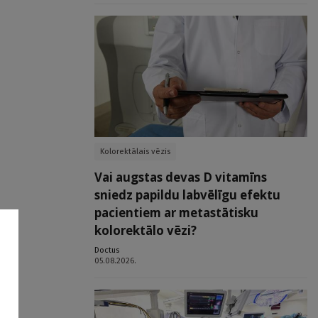
Kolorektālais vēzis
Vai augstas devas D vitamīns
sniedz papildu labvēlīgu efektu
pacientiem ar metastātisku
kolorektālo vēzi?
Doctus
05.08.2026.