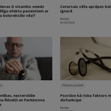
devas D vitamīns sniedz
Ceturtais vēža aprūpes bals
ēlīgu efektu pacientiem ar
ignorē
u kolorektālo vēzi?
Doctus
04.08.2026.
ba
Pētījumi pasaulē
imības, nesteroīdie
Psoriāze kā riska faktors 
a līdzekļi un Parkinsona
disfunkcijai
s
Doctus