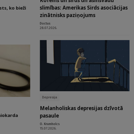
Kofeīns un sirds un asinsvadu
slimības: Amerikas Sirds asociācijas
ts, ko bieži
zinātnisks paziņojums
Doctus
28.07.2026.
Depresija
Melanholiskas depresijas dzīvotā
pasaule
miokarda
O. Krumholcs
15.07.2026.