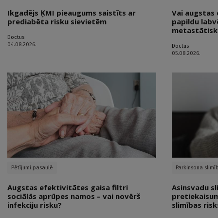
Ikgadējs ĶMI pieaugums saistīts ar
Vai augstas 
prediabēta risku sievietēm
papildu labv
metastātisk
Doctus
04.08.2026.
Doctus
05.08.2026.
Pētījumi pasaulē
Parkinsona slimī
Augstas efektivitātes gaisa filtri
Asinsvadu sl
sociālās aprūpes namos – vai novērš
pretiekaisum
infekciju risku?
slimības risk