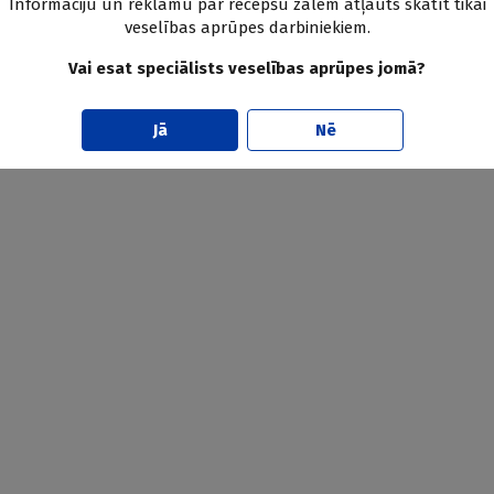
Informāciju un reklāmu par recepšu zālēm atļauts skatīt tikai
veselības aprūpes darbiniekiem.
Vai esat speciālists veselības aprūpes jomā?
Jā
Nē