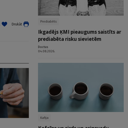
Prediabēts
t
Drukāt
Ikgadējs ĶMI pieaugums saistīts ar
prediabēta risku sievietēm
Doctus
04.08.2026.
Kafija