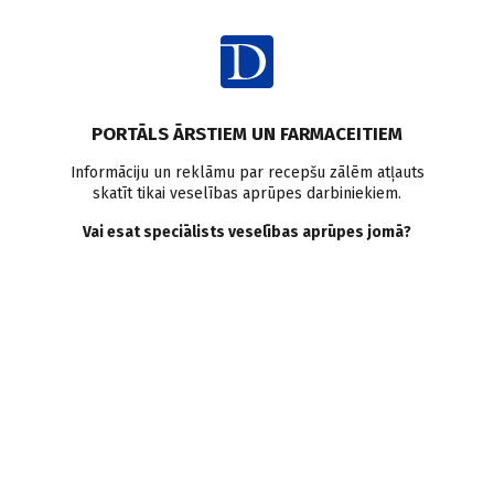
Ienākt
Pasaulē
PORTĀLS ĀRSTIEM UN FARMACEITIEM
9 soļi, kā ģimenes ārstiem
Informāciju un reklāmu par recepšu zālēm atļauts
skatīt tikai veselības aprūpes darbiniekiem.
samazināt atkārtotu
Vai esat speciālists veselības aprūpes jomā?
hospitalizāciju skaitu
Doctus
20.02.2013.
Ambulatorās prakses ārstiem ir būtiska loma, lai samazinātu
pacientu atkārtotu hospitalizēšanu biežumu, secināts
Amerikas Ārstu asociācijas publiskotajā ziņojumā.
Saglabāt
Drukāt
Dalīties