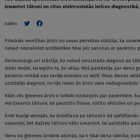
izmantot tālruni un citas elektroniskās ierīces diagnostikā,
Dalīties
Primārās veselības ārsts no savas pieredzes stāstīja, ka saviem
nekad neizrakstot antibiotikas tikai pēc sarunas ar pacientu p
Dermatologs arī stāstīja, ka nekad neuzstāda diagnozi pa tālrun
mēdz melot, lai iegūtu to, ko vēlas. Viņš pastāstīja par vienu ga
pacients nekādi nav varējis ierasties uz vizīti. Divas dienas vēlāk
uzstādījis diagnozi, no tās reizes šis ārsts vairs nediagnostic
Kāds cits ģimenes ārsts ir kritiski noskaņots par pacientiem, kuri
viņi izmanto tālruni, lai pasūtītu filmas, sūtītu vēstules un pas
Ārsti kopīgi vienojās, ka ārstēšana pa tālruni ir kā spēlēšanās 
nepareizi, bet dažreiz tālruni nāks izmantot, lai palīdzētu pac
Viens no ģimenes ārstiem atzinās, ka ir tikai viena slimība, ku