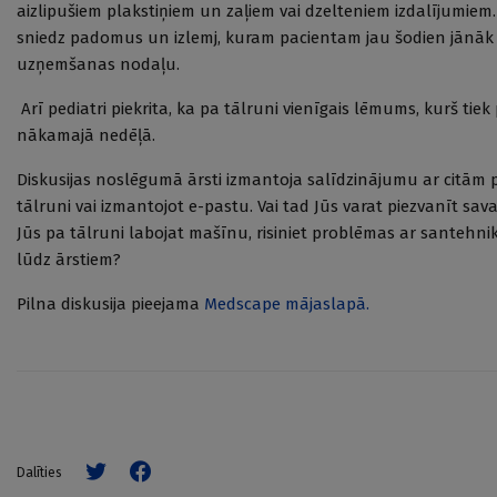
aizlipušiem plakstiņiem un zaļiem vai dzelteniem izdalījumiem. 
sniedz padomus un izlemj, kuram pacientam jau šodien jānāk p
uzņemšanas nodaļu.
Arī pediatri piekrita, ka pa tālruni vienīgais lēmums, kurš tiek
nākamajā nedēļā.
Diskusijas noslēgumā ārsti izmantoja salīdzinājumu ar citām p
tālruni vai izmantojot e-pastu. Vai tad Jūs varat piezvanīt 
Jūs pa tālruni labojat mašīnu, risiniet problēmas ar santehnik
lūdz ārstiem?
Pilna diskusija pieejama
Medscape mājaslapā.
Dalīties