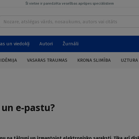
Šī vietne ir paredzēta veselības aprūpes speciālistiem
as un viedokļi
Autori
Žurnāli
PIDĒMIJA
VASARAS TRAUMAS
KRONA SLIMĪBA
UZTURA
i un e-pastu?
nu pa tālruni un izmantojot elektronisko saraksti. Tika arī dis