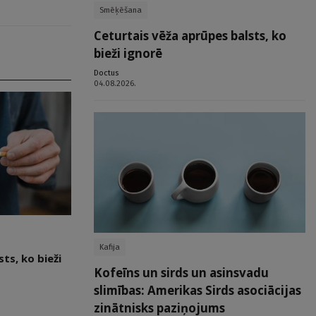
Smēķēšana
Ceturtais vēža aprūpes balsts, ko
bieži ignorē
Doctus
04.08.2026.
Kafija
ts, ko bieži
Kofeīns un sirds un asinsvadu
slimības: Amerikas Sirds asociācijas
zinātnisks paziņojums