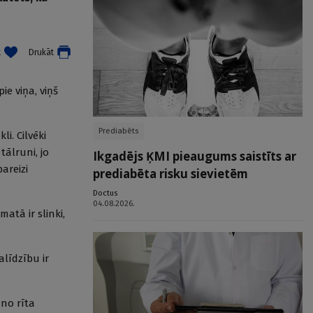
t
Drukāt
ie viņa, viņš
Prediabēts
i. Cilvēki
tālruni, jo
Ikgadējs ĶMI pieaugums saistīts ar
pareizi
prediabēta risku sievietēm
Doctus
04.08.2026.
matā ir slinki,
alīdzību ir
 no rīta