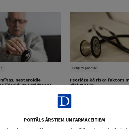
ba
Pētījumi pasaulē
imības, nesteroīdie
Psoriāze kā riska faktors 
a līdzekļi un Parkinsona
disfunkcijai
s
Doctus
29.07.2026.
PORTĀLS ĀRSTIEM UN FARMACEITIEM