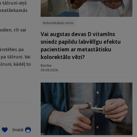
 tālruni viņš
 neatliekamās
Kolorektālais vēzis
dien, rīt vai
Vai augstas devas D vitamīns
sniedz papildu labvēlīgu efektu
pacientiem ar metastātisku
ārstēties pa
kolorektālo vēzi?
a tālruni. Vai
lruni, kādēļ to
Doctus
05.08.2026.
t
Drukāt