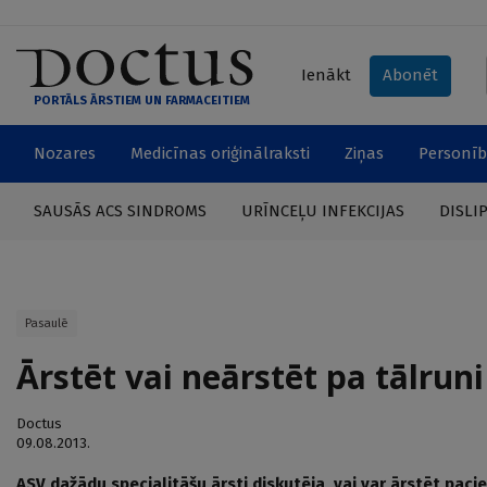
Ienākt
Abonēt
PORTĀLS ĀRSTIEM UN FARMACEITIEM
Nozares
Medicīnas oriģinālraksti
Ziņas
Personīb
SAUSĀS ACS SINDROMS
URĪNCEĻU INFEKCIJAS
DISLI
Pasaulē
Ārstēt vai neārstēt pa tālrun
Doctus
09.08.2013.
ASV dažādu specialitāšu ārsti diskutēja, vai var ārstēt pacie