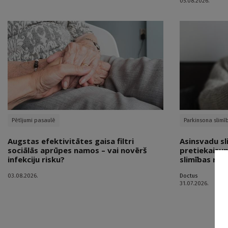
05.08.2026.
Pētījumi pasaulē
Parkinsona slimī
Augstas efektivitātes gaisa filtri
Asinsvadu sl
sociālās aprūpes namos – vai novērš
pretiekaisum
infekciju risku?
slimības risk
03.08.2026.
Doctus
31.07.2026.