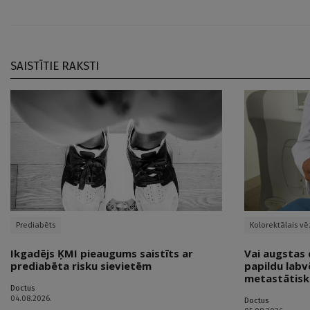
SAISTĪTIE RAKSTI
Prediabēts
Kolorektālais vē
Ikgadējs ĶMI pieaugums saistīts ar
Vai augstas 
prediabēta risku sievietēm
papildu labv
metastātisk
Doctus
04.08.2026.
Doctus