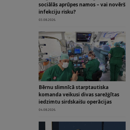
sociālās aprūpes namos – vai novērš
infekciju risku?
03.08.2026.
Bērnu slimnīcā starptautiska
komanda veikusi divas sarežģītas
iedzimtu sirdskaišu operācijas
04.08.2026.