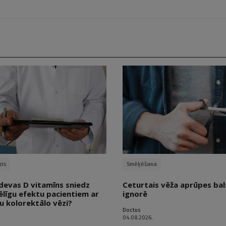
zis
Smēķēšana
devas D vitamīns sniedz
Ceturtais vēža aprūpes bals
ēlīgu efektu pacientiem ar
ignorē
u kolorektālo vēzi?
Doctus
04.08.2026.