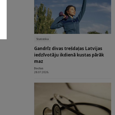
Statistika
Gandrīz divas trešdaļas Latvijas
iedzīvotāju ikdienā kustas pārāk
maz
Doctus
28.07.2026.