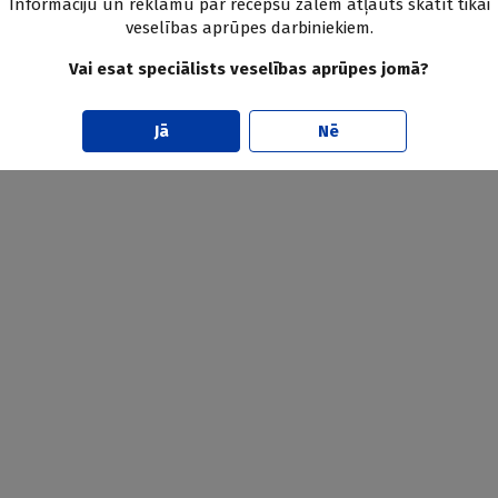
Informāciju un reklāmu par recepšu zālēm atļauts skatīt tikai
veselības aprūpes darbiniekiem.
Vai esat speciālists veselības aprūpes jomā?
Jā
Nē