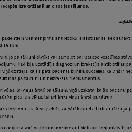
 recepšu izrakstīšanā un citos jautājumos.
Saglabā
 pacientiem vienmēr pirms antibiotiku izrakstīšanas, liek atnākt p
a tālruni.
i, jo pa tālruni cilvēks var samelot par patieso veselības stāvokl
dījumu, kad bija uzstādījis diagnozi un izrakstījis antibiotikas pa 
 viņš dzirdējis, kā šis pats pacients klīnikā sūdzējies, kā viņš ir ne
ēs slimības pa tālruni un neizraksta medikamentus.
 vēlas, lai viņus ārstē pa tālruni, viņš uzskata, ka šie pacienti pa
ūtītu picu, un vēlas, lai arī ārsts viņus ārstē pa tālruni.
ar skorpionu. Visi ārsti piekrīt, ka pārāk daudz darīt ar tālruņa p
ientam.
ras gadījumā viņš pa tālruni nozīmē antibiotikas: konjunktivīts ar