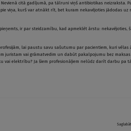
Nevienā citā gadījumā, pa tālruni viņš antibiotikas neizraksta. Pa
ie viņa, kurš var atnākt rīt, bet kuram nekavējoties jādodas uz
 pieņemts, ir par steidzamību, kad apmeklēt ārstu: nekavējoties, šo
rofesijām, lai paustu savu sašutumu par pacientiem, kuri vēlas 
savam juristam vai grāmatvedim un dabūt pakalpojumu bez maksas p
u vai elektrību? Ja šiem profesionāļiem nelūdz darīt darbu pa tā
Saglabā