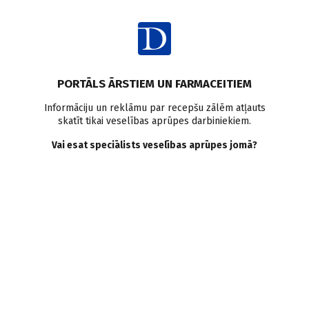
Ienākt
Pasaulē
PORTĀLS ĀRSTIEM UN FARMACEITIEM
Aspirīna lietošana var
Informāciju un reklāmu par recepšu zālēm atļauts
skatīt tikai veselības aprūpes darbiniekiem.
samazināt vēža risku
Vai esat speciālists veselības aprūpes jomā?
Doctus
07.08.2014.
Ikdienas lietots aspirīns 10 gadus pusmūža vecumā var
palīdzēt pasargāt 130 000 dzīvības no vēža 20 gadu laikā
Anglijā vien, secināts lielā pētījumā, kas veikts Londonā.
Saglabāt
Drukāt
Dalīties
Aspirīns tika izveidots kā pretsāpju, pretdrudža un