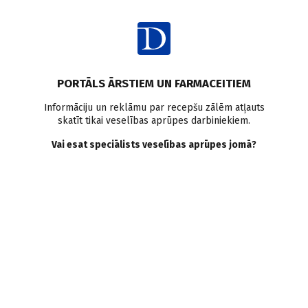
Ienākt
Pasaulē
Fiziskās aktivitātes
Ķirurģija
Pētījumi pasaulē
PORTĀLS ĀRSTIEM UN FARMACEITIEM
Fiziskās aktivitātes pirms
Informāciju un reklāmu par recepšu zālēm atļauts
skatīt tikai veselības aprūpes darbiniekiem.
operācijas palīdz vieglāk
Vai esat speciālists veselības aprūpes jomā?
atveseļoties
Doctus
14.07.2023.