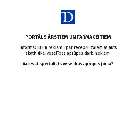
Ienākt
Pasaulē
PORTĀLS ĀRSTIEM UN FARMACEITIEM
Mirstības profilakse pēc
Informāciju un reklāmu par recepšu zālēm atļauts
skatīt tikai veselības aprūpes darbiniekiem.
miokarda infarkta
Vai esat speciālists veselības aprūpes jomā?
Doctus
09.01.2017.
Kanādā tiek veikts pētījums, lai noskaidrotu optimālo asins
daudzumu, kāds ir jāpārlej pacientiem ar anēmiju pēc
miokarda infarkta.
Saglabāt
Drukāt
Dalīties
Lielākajai daļa pacientu ar pirmo miokarda infarktu nav