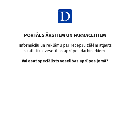
Ienākt
Pasaulē
PORTĀLS ĀRSTIEM UN FARMACEITIEM
Nepietiekami pārvaldīta
Informāciju un reklāmu par recepšu zālēm atļauts
skatīt tikai veselības aprūpes darbiniekiem.
alerģija rada nozīmīgu slogu
Vai esat speciālists veselības aprūpes jomā?
Eiropas ekonomikai
Doctus
05.08.2014.
Jaunā pētījumā pierādīts, ka netiešās izmaksas uz vienu
pacientu ar alerģiju, kurš netiek pietiekami labi ārstēts, ir 2405
eiro gadā darba kavējumu un samazinātā darba ražīguma dēļ.
Saglabāt
Drukāt
Dalīties