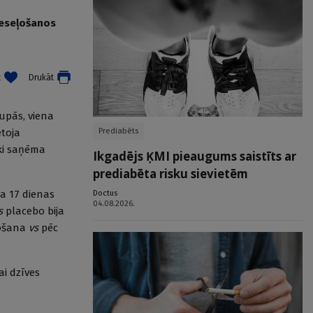
veseļošanos
t
Drukāt
rupās, viena
Prediabēts
etoja
eki saņēma
Ikgadējs ĶMI pieaugums saistīts ar
prediabēta risku sievietēm
Doctus
ja 17 dienas
04.08.2026.
s
placebo bija
tošana
vs
pēc
ai dzīves