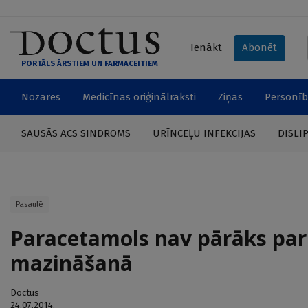
Ienākt
Abonēt
PORTĀLS ĀRSTIEM UN FARMACEITIEM
Nozares
Medicīnas oriģinālraksti
Ziņas
Personīb
SAUSĀS ACS SINDROMS
URĪNCEĻU INFEKCIJAS
DISLI
Pasaulē
Paracetamols nav pārāks par
mazināšanā
Doctus
24.07.2014.