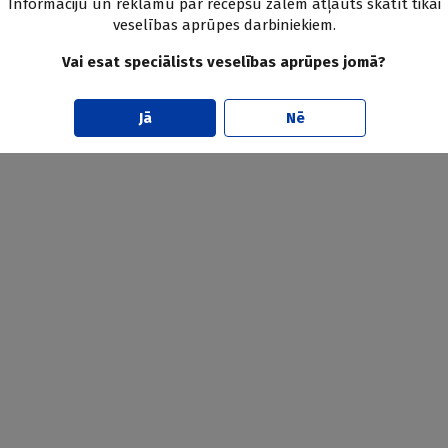
Informāciju un reklāmu par recepšu zālēm atļauts skatīt tikai
veselības aprūpes darbiniekiem.
Vai esat speciālists veselības aprūpes jomā?
Jā
Nē