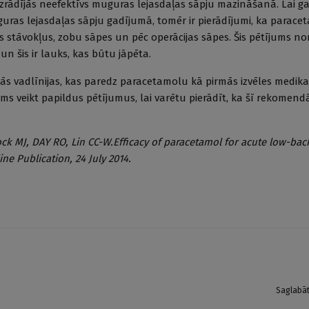
s izrādījās neefektīvs muguras lejasdaļas sāpju mazināšanā. Lai g
as lejasdaļas sāpju gadījumā, tomēr ir pierādījumi, ka paracet
 stāvokļus, zobu sāpes un pēc operācijas sāpes. Šis pētījums no
 šis ir lauks, kas būtu jāpēta.
ošās vadlīnijas, kas paredz paracetamolu kā pirmās izvēles medi
s veikt papildus pētījumus, lai varētu pierādīt, ka šī rekomendā
ck MJ, DAY RO, Lin CC-W.Efficacy of paracetamol for acute low-back
ne Publication, 24 July 2014.
Saglabā