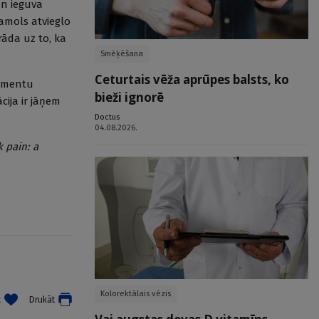
an ieguva
amols atvieglo
rāda uz to, ka
Smēķēšana
Ceturtais vēža aprūpes balsts, ko
kamentu
bieži ignorē
cija ir jāņem
Doctus
04.08.2026.
 pain: a
Kolorektālais vēzis
t
Drukāt