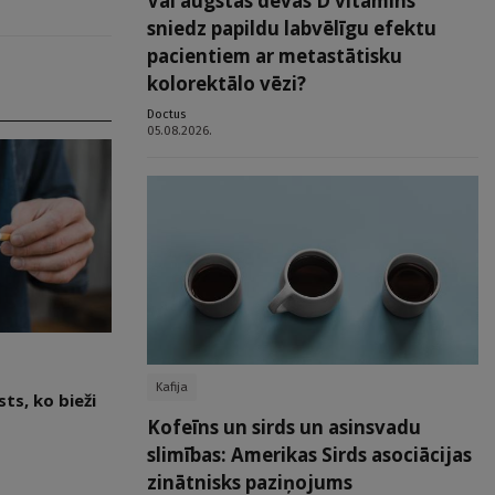
Vai augstas devas D vitamīns
sniedz papildu labvēlīgu efektu
pacientiem ar metastātisku
kolorektālo vēzi?
Doctus
05.08.2026.
Kafija
ts, ko bieži
Kofeīns un sirds un asinsvadu
slimības: Amerikas Sirds asociācijas
zinātnisks paziņojums