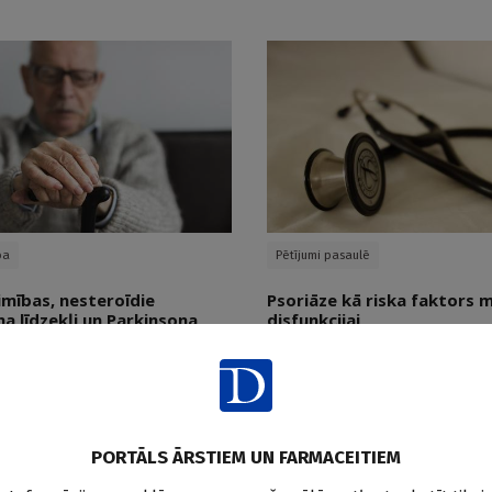
ba
Pētījumi pasaulē
imības, nesteroīdie
Psoriāze kā riska faktors 
a līdzekļi un Parkinsona
disfunkcijai
s
Doctus
29.07.2026.
PORTĀLS ĀRSTIEM UN FARMACEITIEM