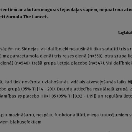
acientiem ar akūtām muguras lejasdaļas sāpēm, nepaātrina at
ēti žurnālā The Lancet.
Saglabā
āpēm no Sidnejas, visi dalībnieki nejaušināti tika sadalīti trīs g
 mg paracetamola dienā) trīs reizes dienā (n=550), otra grupa li
nā) (n=546), trešā grupa lietoja placebo (n=547). Visi dalībni
ā, kad tiek novērota uzlabošanās, vidējais atveseļošanās laiks bi
bo grupā (95% TI [14 - 20]). Draudu attiecība regulārajā grupā
v
iešamības
vs
placebo HR=1,05 (95% TI [0,92 - 1,19]) un regulāra lie
āpju mazināšanu, nespēju, funkcionalitāti, miega traucējumiem v
īviem blakusefektiem.