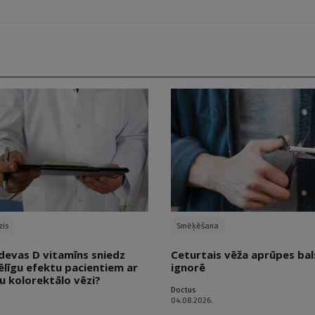
zis
Smēķēšana
devas D vitamīns sniedz
Ceturtais vēža aprūpes bals
ēlīgu efektu pacientiem ar
ignorē
u kolorektālo vēzi?
Doctus
04.08.2026.