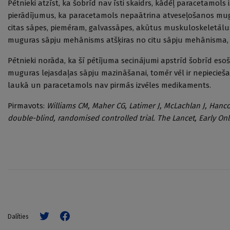
Pētnieki atzīst, ka šobrīd nav īsti skaidrs, kādēļ paracetamol
pierādījumus, ka paracetamols nepaātrina atveseļošanos mugur
citas sāpes, piemēram, galvassāpes, akūtus muskuloskeletālus
muguras sāpju mehānisms atšķiras no citu sāpju mehānisma, un
Pētnieki norāda, ka šī pētījuma secinājumi apstrīd šobrīd es
muguras lejasdaļas sāpju mazināšanai, tomēr vēl ir nepieciešam
laukā un paracetamols nav pirmās izvēles medikaments.
Pirmavots:
Williams CM, Maher CG, Latimer J, McLachlan J, Hanco
double-blind, randomised controlled trial. The Lancet, Early Onli
Dalīties