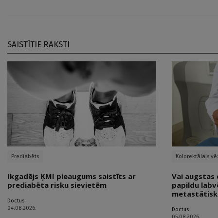
SAISTĪTIE RAKSTI
Prediabēts
Kolorektālais vē
Ikgadējs ĶMI pieaugums saistīts ar
Vai augstas 
prediabēta risku sievietēm
papildu labv
metastātisk
Doctus
04.08.2026.
Doctus
05.08.2026.