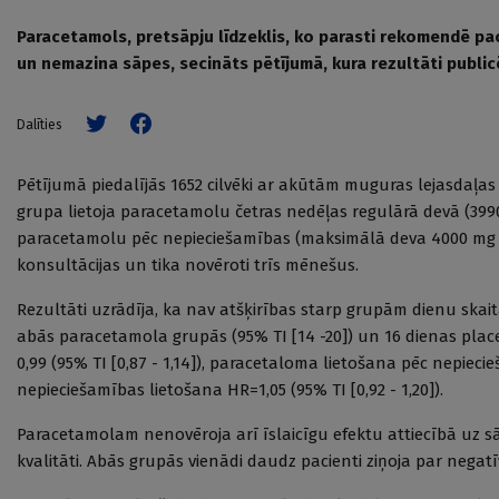
Paracetamols, pretsāpju līdzeklis, ko parasti rekomendē p
un nemazina sāpes, secināts pētījumā, kura rezultāti public
Dalīties
Pētījumā piedalījās 1652 cilvēki ar akūtām muguras lejasdaļas s
grupa lietoja paracetamolu četras nedēļas regulārā devā (3990
paracetamolu pēc nepieciešamības (maksimālā deva 4000 mg die
konsultācijas un tika novēroti trīs mēnešus.
Rezultāti uzrādīja, ka nav atšķirības starp grupām dienu skait
abās paracetamola grupās (95% TI [14 -20]) un 16 dienas place
0,99 (95% TI [0,87 - 1,14]), paracetaloma lietošana pēc nepiec
nepieciešamības lietošana HR=1,05 (95% TI [0,92 - 1,20]).
Paracetamolam nenovēroja arī īslaicīgu efektu attiecībā uz s
kvalitāti. Abās grupās vienādi daudz pacienti ziņoja par negat