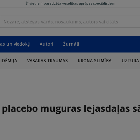
Šī vietne ir paredzēta veselības aprūpes speciālistiem
as un viedokļi
Autori
Žurnāli
PIDĒMIJA
VASARAS TRAUMAS
KRONA SLIMĪBA
UZTURA
 placebo muguras lejasdaļas s