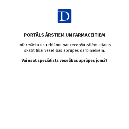
Ienākt
Pasaulē
PORTĀLS ĀRSTIEM UN FARMACEITIEM
Pārtikas produkti var
Informāciju un reklāmu par recepšu zālēm atļauts
skatīt tikai veselības aprūpes darbiniekiem.
palīdzēt cīnīties ar
Vai esat speciālists veselības aprūpes jomā?
iekaisuma procesu
Doctus
26.03.2013.
Iekaisums ir normāla ķermeņa reakcija uz ievainojumu. Lai gan
iekaisums ir dabiska aizsardzības sistēma, tas var rezultēties
ar slimības attīstību, ja tā kļūst hroniska. Alabamas
universitātes eksperti uzskata, ka ēdiens var palīdzēt cīnīties
ar iekaisuma procesu.