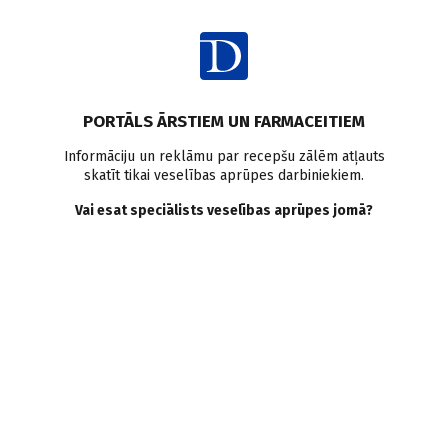
Ienākt
Pasaulē
PORTĀLS ĀRSTIEM UN FARMACEITIEM
Vai ārstam jāizglīto
Informāciju un reklāmu par recepšu zālēm atļauts
skatīt tikai veselības aprūpes darbiniekiem.
pacients sociālajos medijos?
Vai esat speciālists veselības aprūpes jomā?
Doctus
25.09.2017.
Art Caplan no Medicīnas ētikas nodaļas Ņujorkas Medicīnas
skolā sniedz savu viedokli par to, vai ārstiem ir jāiesaistās
pacientu izglītošanā, izmantojot sociālos medijus.
Saglabāt
Drukāt
Dalīties
Daudzi ārsti viņam jautājot, ko viņiem būtu jādara, ja atnāk