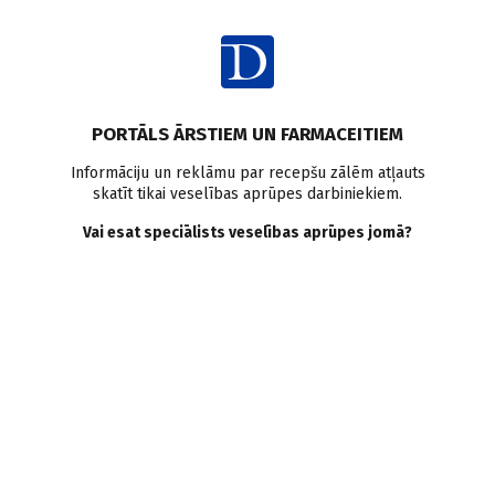
Ienākt
Ziņas
Pētījumi pasaulē
Malnutrīcija
Sarkopēnija
PORTĀLS ĀRSTIEM UN FARMACEITIEM
Antidepresanti
Plaušu vēzis
Uzturs onkoloģiskam pacientam
Informāciju un reklāmu par recepšu zālēm atļauts
Mirtazapīns
skatīt tikai veselības aprūpes darbiniekiem.
Mirtazapīns kā apetītes
Vai esat speciālists veselības aprūpes jomā?
stimulants pacientiem ar
nesīkšūnu plaušu vēzi un
anoreksiju
Doctus
22.01.2024.