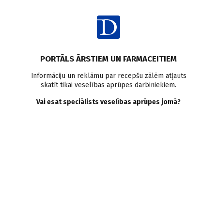
Ienākt
PORTĀLS ĀRSTIEM UN FARMACEITIEM
Informāciju un reklāmu par recepšu zālēm atļauts
skatīt tikai veselības aprūpes darbiniekiem.
Aptaukošanās
Vai esat speciālists veselības aprūpes jomā?