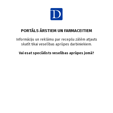
Ienākt
PORTĀLS ĀRSTIEM UN FARMACEITIEM
Informāciju un reklāmu par recepšu zālēm atļauts
skatīt tikai veselības aprūpes darbiniekiem.
Nakts enurēze
Vai esat speciālists veselības aprūpes jomā?