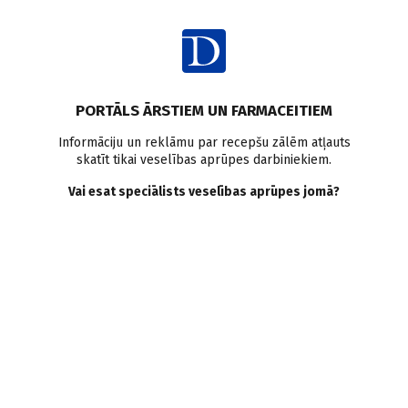
Ienākt
PORTĀLS ĀRSTIEM UN FARMACEITIEM
Informāciju un reklāmu par recepšu zālēm atļauts
skatīt tikai veselības aprūpes darbiniekiem.
Kušinga sindroms
Vai esat speciālists veselības aprūpes jomā?