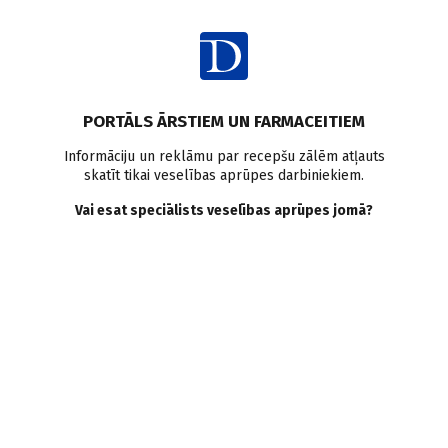
Ienākt
PORTĀLS ĀRSTIEM UN FARMACEITIEM
Informāciju un reklāmu par recepšu zālēm atļauts
skatīt tikai veselības aprūpes darbiniekiem.
Roflumilasts
Vai esat speciālists veselības aprūpes jomā?