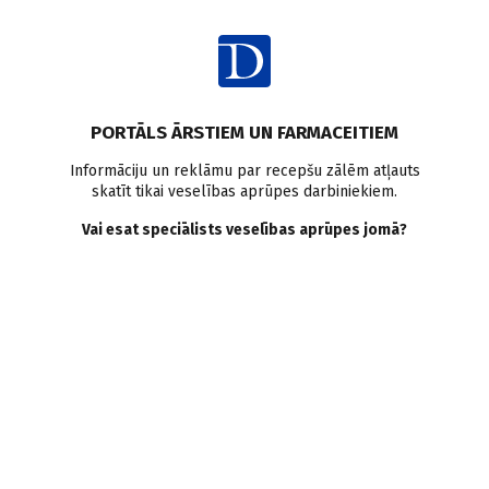
Ienākt
PORTĀLS ĀRSTIEM UN FARMACEITIEM
Informāciju un reklāmu par recepšu zālēm atļauts
skatīt tikai veselības aprūpes darbiniekiem.
Kardiovaskulāro slimību
Vai esat speciālists veselības aprūpes jomā?
profilakse