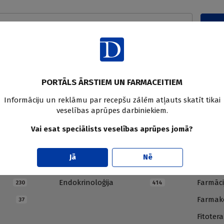
Pier
PORTĀLS ĀRSTIEM UN FARMACEITIEM
Informāciju un reklāmu par recepšu zālēm atļauts skatīt tikai
veselības aprūpes darbiniekiem.
Vai esat speciālists veselības aprūpes jomā?
E
F
Jā
Nē
Endokrinoloģija
Farmāci
230
414
Farmako
37
Fitotera