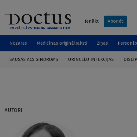
Ienākt
Abonēt
PORTĀLS ĀRSTIEM UN FARMACEITIEM
Nozares
Medicīnas oriģinālraksti
Ziņas
Personīb
SAUSĀS ACS SINDROMS
URĪNCEĻU INFEKCIJAS
DISLI
AUTORI