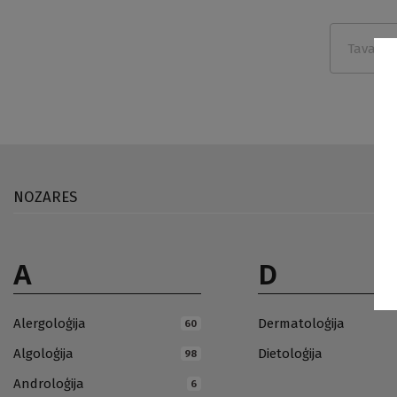
NOZARES
A
D
Alergoloģija
Dermatoloģija
60
Algoloģija
Dietoloģija
98
Androloģija
6