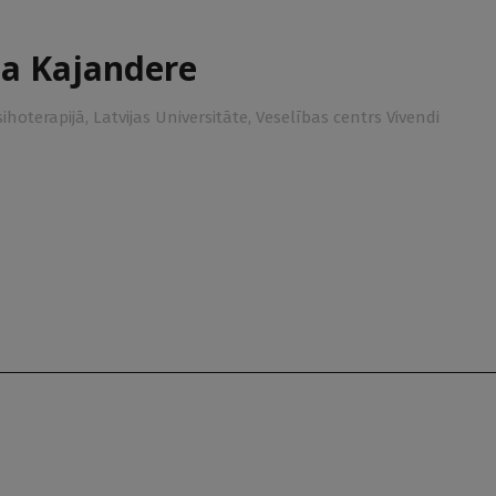
ja Kajandere
ihoterapijā, Latvijas Universitāte, Veselības centrs Vivendi