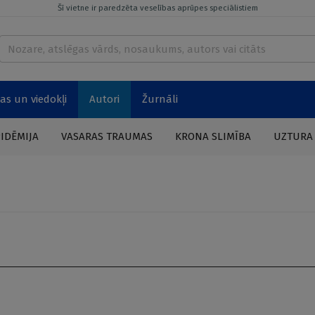
Šī vietne ir paredzēta veselības aprūpes speciālistiem
as un viedokļi
Autori
Žurnāli
PIDĒMIJA
VASARAS TRAUMAS
KRONA SLIMĪBA
UZTURA