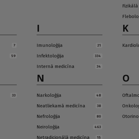
Fizikāl
Flebolo
I
K
Imunoloģija
Kardiol
7
21
Infektoloģija
59
334
Internā medicīna
34
N
O
Narkoloģija
Oftalmo
33
48
Neatliekamā medicīna
Onkoloģ
38
Nefroloģija
Otorino
80
Neiroloģija
463
Netradicionālā medicīna
15