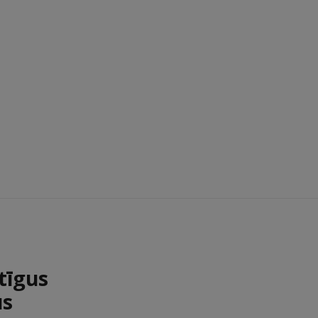
tīgus
us