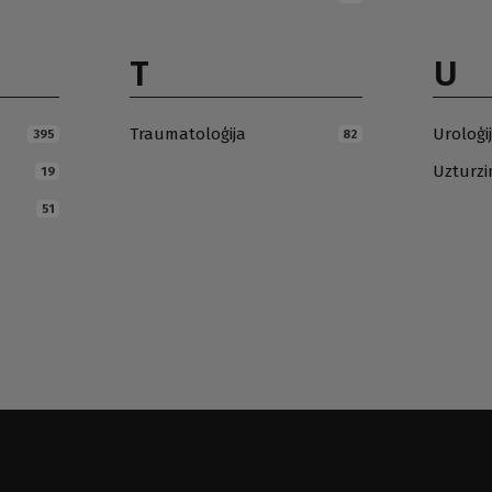
T
U
Traumatoloģija
Uroloģi
395
82
Uzturz
19
51