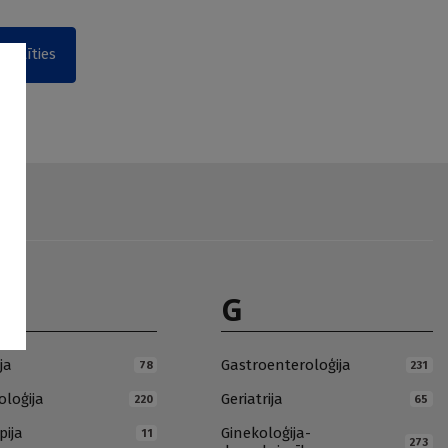
akstīties
G
ja
Gastroenteroloģija
78
231
loģija
Geriatrija
220
65
pija
Ginekoloģija-
11
273