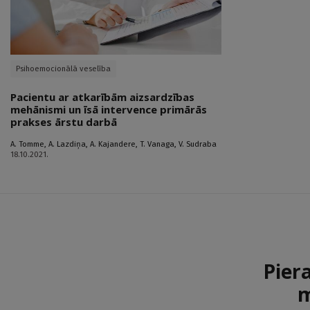
Psihoemocionālā veselība
Pacientu ar atkarībām aizsardzības
mehānismi un īsā intervence primārās
prakses ārstu darbā
A. Tomme
,
A. Lazdiņa
,
A. Kajandere
,
T. Vanaga
,
V. Sudraba
18.10.2021.
Pier
m