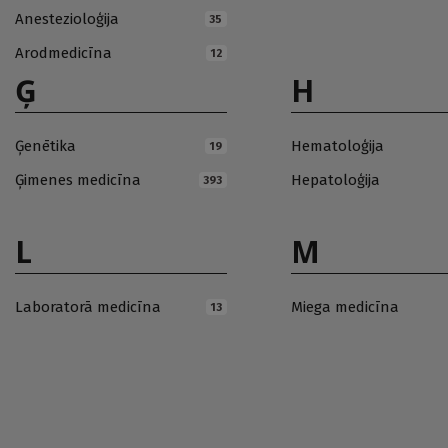
Anestezioloģija
35
Arodmedicīna
12
Ģ
H
Ģenētika
Hematoloģija
19
Ģimenes medicīna
Hepatoloģija
393
L
M
Laboratorā medicīna
Miega medicīna
13