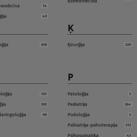
dzemdniecība
ā medicīna
14
ģija
49
Ķ
oģija
Ķirurģija
618
229
P
loģija
Patoloģija
101
3
ija
Pediatrija
303
264
laringoloģija
Podoloģija
90
3
Psihiatrija-psihoterapija
313
Psihosomatika
43