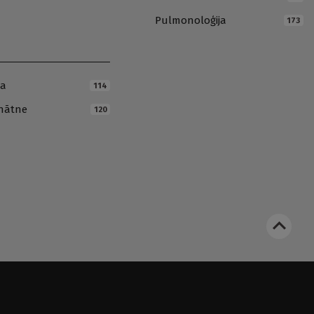
Pulmonoloģija
173
ja
114
inātne
120