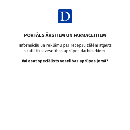
Ienākt
PORTĀLS ĀRSTIEM UN FARMACEITIEM
Informāciju un reklāmu par recepšu zālēm atļauts
skatīt tikai veselības aprūpes darbiniekiem.
AUTORI
Skatīt visus
Vai esat speciālists veselības aprūpes jomā?
Dzintra Krugale
nefroloģe, P.Stradiņa Klīniskās universitātes slimnīca
VISI AUTORA RAKSTI