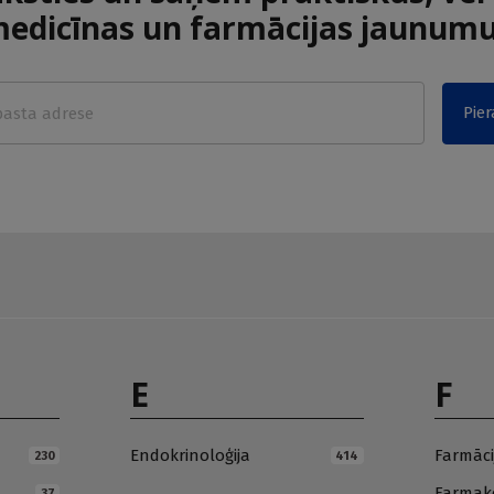
edicīnas un farmācijas jaunum
Pier
E
F
Endokrinoloģija
Farmāci
230
414
Farmako
37