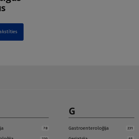
us
akstīties
G
ja
Gastroenteroloģija
78
231
loģija
Geriatrija
220
65