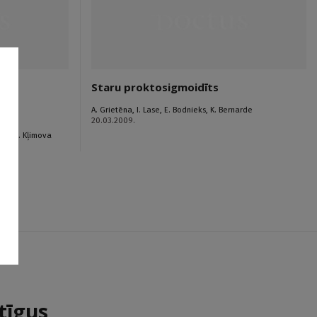
Staru proktosigmoidīts
A. Grietēna
,
I. Lase
,
E. Bodnieks
,
K. Bernarde
20.03.2009.
ska
,
L. Kļimova
tīgus