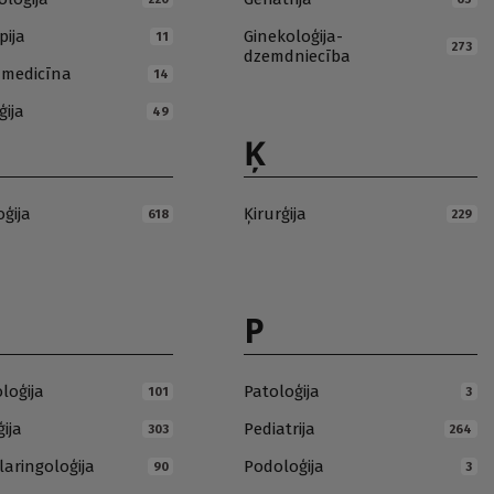
pija
Ginekoloģija-
11
273
dzemdniecība
ā medicīna
14
ģija
49
Ķ
oģija
Ķirurģija
618
229
P
loģija
Patoloģija
101
3
ija
Pediatrija
303
264
laringoloģija
Podoloģija
90
3