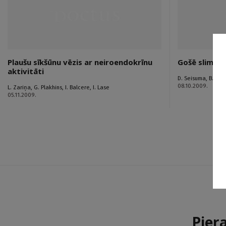
Plaušu sīkšūnu vēzis ar neiroendokrīnu
Gošē slimība
aktivitāti
D. Seisuma
,
B. Lāc
08.10.2009.
L. Zariņa
,
G. Plakhins
,
I. Balcere
,
I. Lase
05.11.2009.
Pier