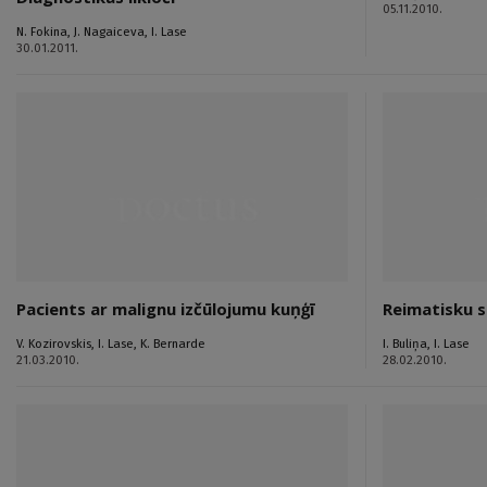
05.11.2010.
N. Fokina
,
J. Nagaiceva
,
I. Lase
30.01.2011.
Pacients ar malignu izčūlojumu kuņģī
Reimatisku s
V. Kozirovskis
,
I. Lase
,
K. Bernarde
I. Buliņa
,
I. Lase
21.03.2010.
28.02.2010.