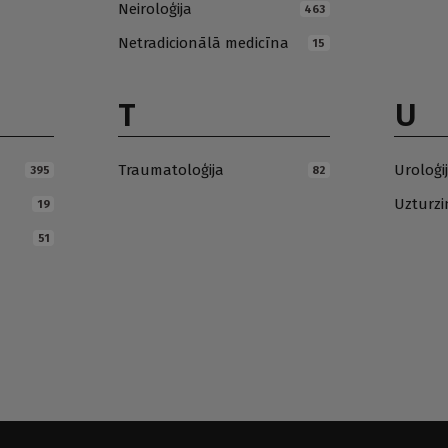
Neiroloģija
463
Netradicionālā medicīna
15
T
U
Traumatoloģija
Uroloģi
395
82
Uzturz
19
51