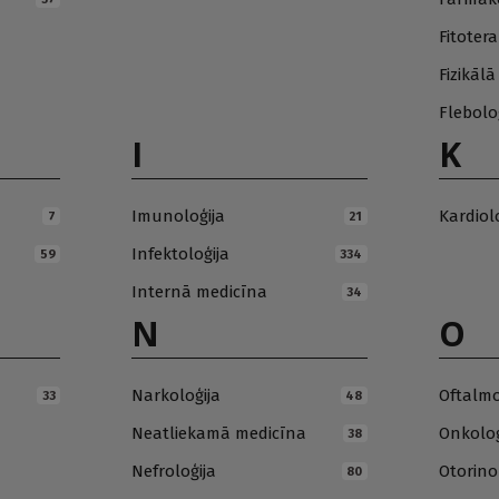
Fitotera
Fizikāl
Flebolo
I
K
Imunoloģija
Kardiol
7
21
Infektoloģija
59
334
Internā medicīna
34
N
O
Narkoloģija
Oftalmo
33
48
Neatliekamā medicīna
Onkoloģ
38
Nefroloģija
Otorino
80