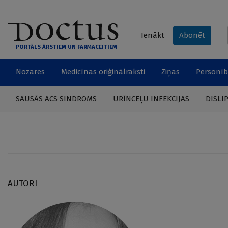
Ienākt
Abonēt
PORTĀLS ĀRSTIEM UN FARMACEITIEM
Nozares
Medicīnas oriģinālraksti
Ziņas
Personīb
SAUSĀS ACS SINDROMS
URĪNCEĻU INFEKCIJAS
DISLI
AUTORI