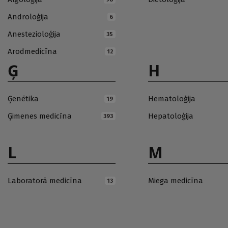
Androloģija
6
Anestezioloģija
35
Arodmedicīna
12
Ģ
H
Ģenētika
Hematoloģija
19
Ģimenes medicīna
Hepatoloģija
393
L
M
Laboratorā medicīna
Miega medicīna
13