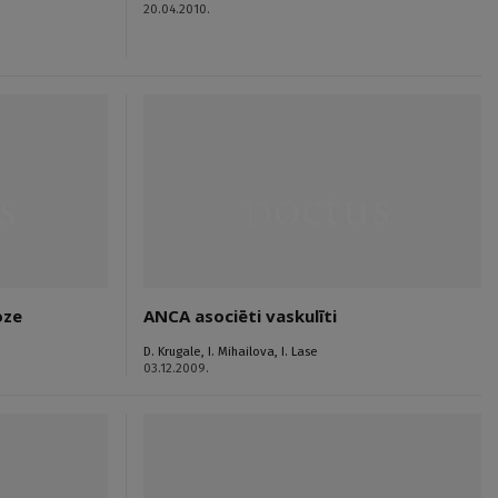
20.04.2010.
oze
ANCA asociēti vaskulīti
D. Krugale
,
I. Mihailova
,
I. Lase
03.12.2009.