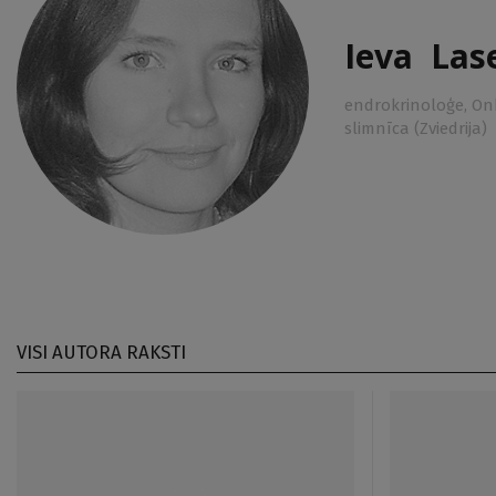
Ieva Las
endrokrinoloģe, Onk
slimnīca (Zviedrija)
VISI AUTORA RAKSTI