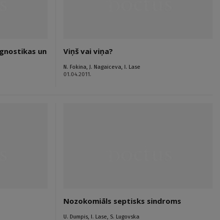
gnostikas un
Viņš vai viņa?
N. Fokina
,
J. Nagaiceva
,
I. Lase
01.04.2011.
Nozokomiāls septisks sindroms
U. Dumpis
,
I. Lase
,
S. Lugovska