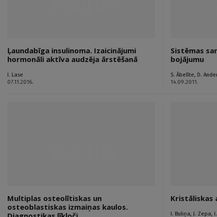
Ļaundabīga insulinoma. Izaicinājumi
Sistēmas sar
hormonāli aktīva audzēja ārstēšanā
bojājumu
I. Lase
S. Ābelīte
,
D. Ande
07.11.2016.
14.09.2011.
Multiplas osteolītiskas un
Kristāliskas 
osteoblastiskas izmaiņas kaulos.
I. Buliņa
,
J. Zepa
,
I
Diagnostikas līkloči