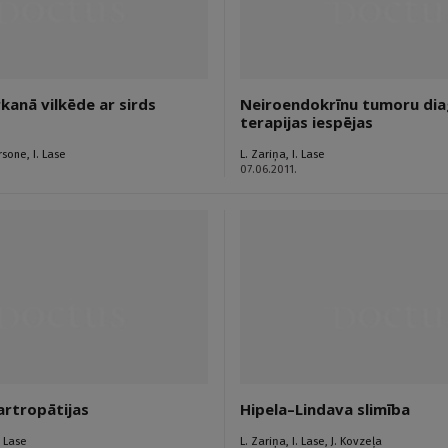
kanā vilkēde ar sirds
Neiroendokrīnu tumoru dia
terapijas iespējas
rsone
,
I. Lase
L. Zariņa
,
I. Lase
07.06.2011.
artropātijas
Hipela–Lindava slimība
. Lase
L. Zariņa
,
I. Lase
,
J. Kovzeļa