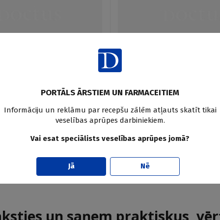
Klīniskais gadījums infektoloģijā
e
,
I. Lase
Zarnu tuberkuloze
PORTĀLS ĀRSTIEM UN FARMACEITIEM
U. Dumpis
,
I. Lase
,
L. Feldmane
,
S. Lugov
16.04.2009.
Informāciju un reklāmu par recepšu zālēm atļauts skatīt tikai
veselības aprūpes darbiniekiem.
1
2
Vai esat speciālists veselības aprūpes jomā?
Jā
Nē
aksties un saņem praktiskus, vēr