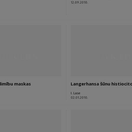
12.09.2010.
limību maskas
Langerhansa šūnu histiocit
I. Lase
02.01.2010.