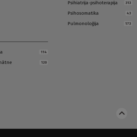
Psihiatrija-psihoterapija
313
Psihosomatika
43
Pulmonoloģija
173
ja
114
inātne
120