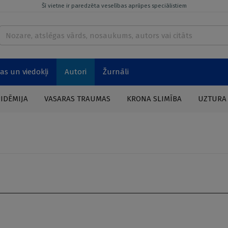
Šī vietne ir paredzēta veselības aprūpes speciālistiem
as un viedokļi
Autori
Žurnāli
PIDĒMIJA
VASARAS TRAUMAS
KRONA SLIMĪBA
UZTURA