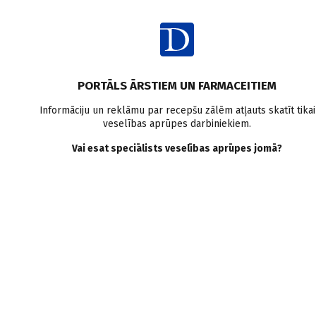
Ienākt
PORTĀLS ĀRSTIEM UN FARMACEITIEM
Informāciju un reklāmu par recepšu zālēm atļauts skatīt tikai
Autori
veselības aprūpes darbiniekiem.
Vai esat speciālists veselības aprūpes jomā?
ĀRSTI
CITI SPECIĀLISTI
ORGANIZĀCIJAS
AB