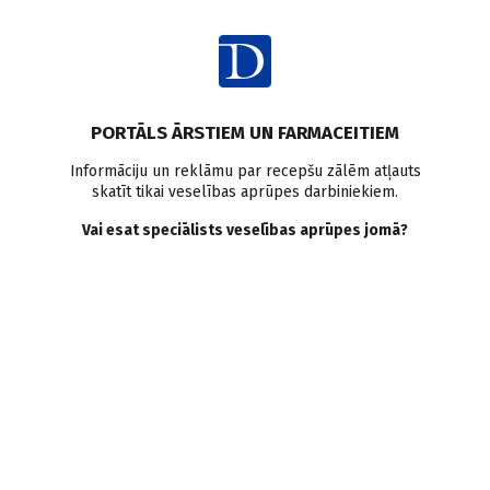
Ienākt
PORTĀLS ĀRSTIEM UN FARMACEITIEM
Informāciju un reklāmu par recepšu zālēm atļauts
skatīt tikai veselības aprūpes darbiniekiem.
AUTORI
Skatīt visus
Vai esat speciālists veselības aprūpes jomā?
Jēkabs Līcis
psihiatrs, Strenču PNS Ambulatorās daļas vadītājs,
RPNC
VISI AUTORA RAKSTI