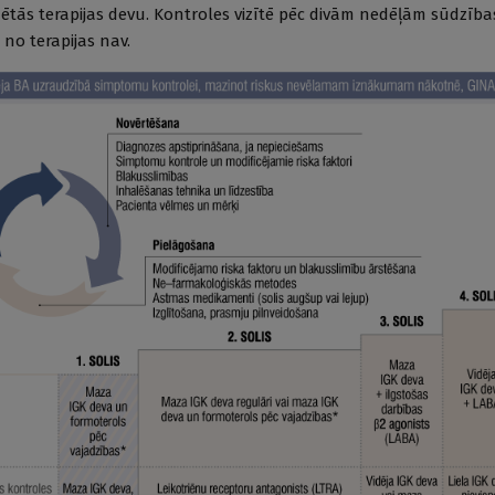
nētās terapijas devu. Kontroles vizītē pēc divām nedēļām sūdzība
no terapijas nav.