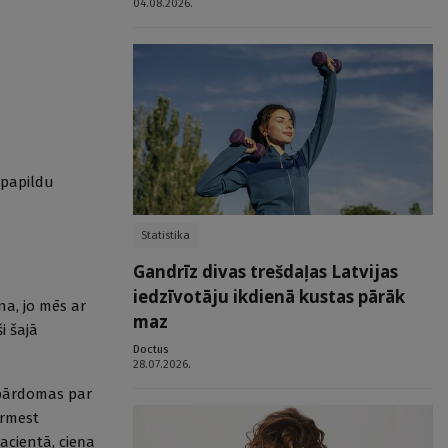
04.08.2026.
 papildu
Statistika
Gandrīz divas trešdaļas Latvijas
iedzīvotāju ikdienā kustas pārāk
a, jo mēs ar
maz
i šajā
Doctus
28.07.2026.
s pārdomas par
ārmest
acientā, cieņa