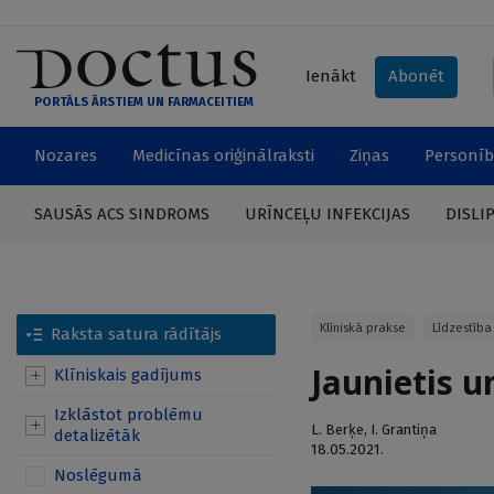
Ienākt
Abonēt
PORTĀLS ĀRSTIEM UN FARMACEITIEM
Nozares
Medicīnas oriģinālraksti
Ziņas
Personīb
SAUSĀS ACS SINDROMS
URĪNCEĻU INFEKCIJAS
DISLI
Klīniskā prakse
Līdzestība
Raksta satura rādītājs
Jaunietis 
Klīniskais gadījums
Izklāstot problēmu
L. Berķe
,
I. Grantiņa
detalizētāk
18.05.2021.
Noslēgumā