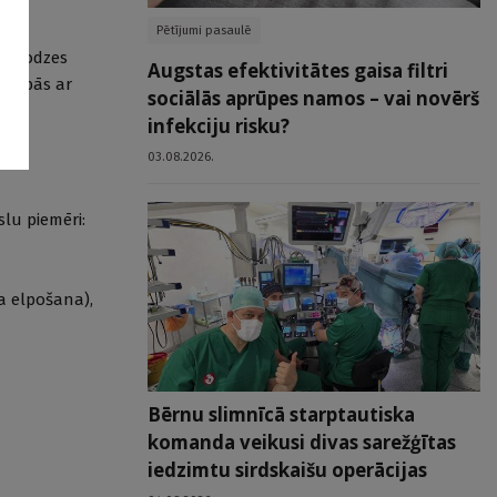
Pētījumi pasaulē
ļ slodzes
Augstas efektivitātes gaisa filtri
tiecībās ar
sociālās aprūpes namos – vai novērš
infekciju risku?
03.08.2026.
slu piemēri:
ta elpošana),
Bērnu slimnīcā starptautiska
komanda veikusi divas sarežģītas
iedzimtu sirdskaišu operācijas