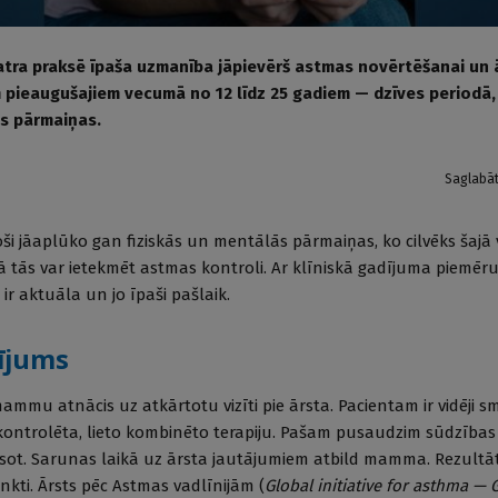
atra praksē īpaša uzmanība jāpievērš astmas novērtēšanai un 
pieaugušajiem vecumā no 12 līdz 25 gadiem — dzīves periodā,
s pārmaiņas.
Saglabā
ši jāaplūko gan fiziskās un mentālās pārmaiņas, ko cilvēks šaj
 kā tās var ietekmēt astmas kontroli. Ar klīniskā gadījuma piemēr
ir aktuāla un jo īpaši pašlaik.
dījums
ammu atnācis uz atkārtotu vizīti pie ārsta. Pacientam ir vidēji 
 kontrolēta, lieto kombinēto terapiju. Pašam pusaudzim sūdzības 
esot. Sarunas laikā uz ārsta jautājumiem atbild mamma. Rezultā
nkti. Ārsts pēc Astmas vadlīnijām (
Global initiative for asthma — 