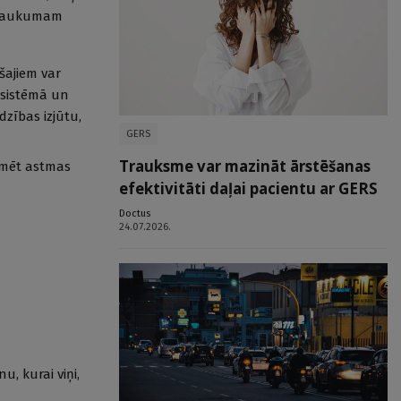
atraukumam
šajiem var
 sistēmā un
dzības izjūtu,
GERS
Trauksme var mazināt ārstēšanas
ekmēt astmas
efektivitāti daļai pacientu ar GERS
Doctus
24.07.2026.
, kurai viņi,