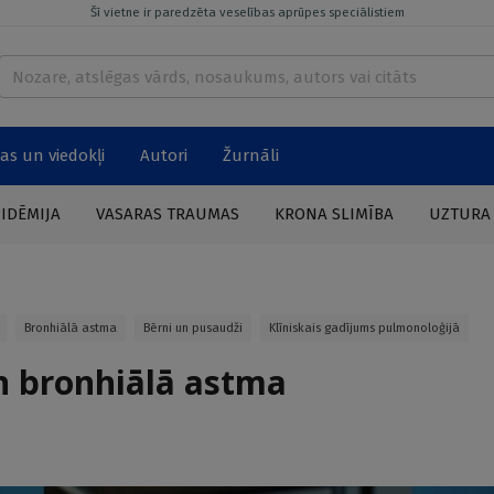
Šī vietne ir paredzēta veselības aprūpes speciālistiem
as un viedokļi
Autori
Žurnāli
PIDĒMIJA
VASARAS TRAUMAS
KRONA SLIMĪBA
UZTURA
Bronhiālā astma
Bērni un pusaudži
Klīniskais gadījums pulmonoloģijā
un bronhiālā astma