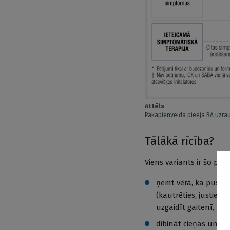
Attēls
Pakāpienveida pieeja BA uzr
Tālākā rīcība?
Viens variants ir šo pu
ņemt vērā, ka pusau
(kautrēties, justies 
uzgaidīt gaitenī,
dibināt cieņas un uz