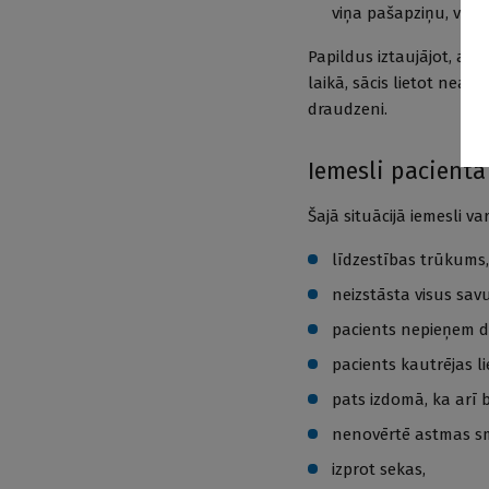
viņa pašapziņu, viņš 
Papildus iztaujājot, at
laikā, sācis lietot neatļ
draudzeni.
Iemesli pacient
Šajā situācijā iemesli v
līdzestības trūkums,
neizstāsta visus sav
pacients nepieņem dia
pacients kautrējas l
pats izdomā, ka arī
nenovērtē astmas s
izprot sekas,