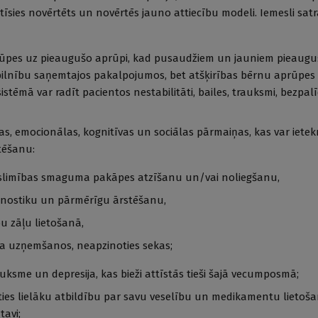
utīsies novērtēts un novērtēs jauno attiecību modeli. Iemesli s
ūpes uz pieaugušo aprūpi, kad pusaudžiem un jauniem pieaugu
epilnību saņemtajos pakalpojumos, bet atšķirības bērnu aprūpes
tēmā var radīt pacientos nestabilitāti, bailes, trauksmi, bezpalī
skas, emocionālas, kognitīvas un sociālas pārmaiņas, kas var iet
tēšanu:
slimības smaguma pakāpes atzīšanu un/vai noliegšanu,
gnostiku un pārmērīgu ārstēšanu,
bu zāļu lietošanā,
ka uzņemšanos, neapzinoties sekas;
auksme un depresija, kas bieži attīstās tieši šajā vecumposmā;
es lielāku atbildību par savu veselību un medikamentu lietošanu
tavi;