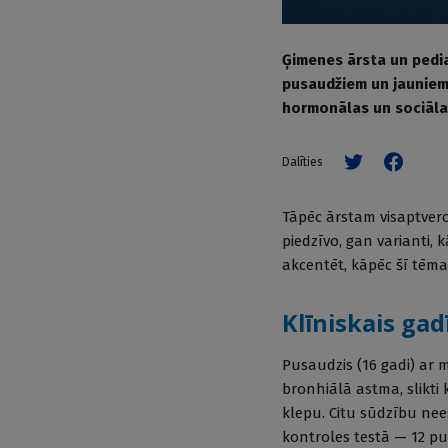
Ģimenes ārsta un pedi
pusaudžiem un jauniem 
hormonālas un sociāla
Dalīties
Tāpēc ārstam visaptvero
piedzīvo, gan varianti,
akcentēt, kāpēc šī tēma 
Klīniskais ga
Pusaudzis (16 gadi) ar m
bronhiālā astma, slikti
klepu. Citu sūdzību ne
kontroles testā — 12 pu