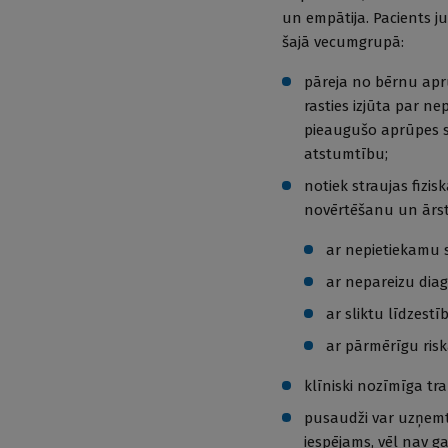
un empātija. Pacients j
šajā vecumgrupā:
pāreja no bērnu apr
rasties izjūta par n
pieaugušo aprūpes sis
atstumtību;
notiek straujas fizi
novērtēšanu un ārs
ar nepietiekamu 
ar nepareizu dia
ar sliktu līdzestī
ar pārmērīgu ris
klīniski nozīmīga tr
pusaudži var uzņemti
iespējams, vēl nav ga