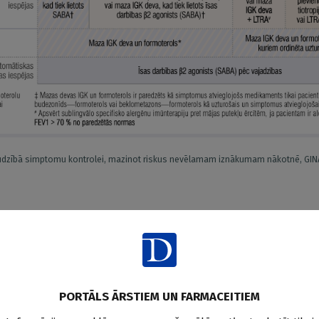
audzībā simptomu kontrolei, mazinot riskus nevēlamam iznākumam nākotnē, GIN
saudzi nosūtīt pie bērnu pulmonologa, otrs — ārsts var mainīt ta
dzis varētu negribēt pie ārsta būt kopā ar mammu dažādu iemes
neērti, ne līdz galam izstāstīt savas sajūtas utt.). Tāpēc lūdzam
PORTĀLS ĀRSTIEM UN FARMACEITIEM
ticēšanās pilnas ārsta—pacienta attiecības, kas pusaudzim ir sva