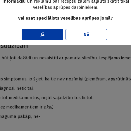
Informāciju un reklāmu par recepšu zālēm atļauts skatīt tikai
jutīsies novērtēts, atbildīgs par savu veselību.
veselības aprūpes darbiniekiem.
klājas, ka pacients vairs nesporto noguruma un elpas trūkuma dē
Vai esat speciālists veselības aprūpes jomā?
autas vielas, jo Covid–19 izolācija ir ļoti nomācoša, neveicas arī at
Jā
Nē
a sūdzībām
ar būt ļoti dažādi un nesaistīti ar pamata slimību. Iespējamo ieme
us simptomus, jo šķiet, ka tie nav nozīmīgi (piemēram, apgrūtinā
gnozi, netic tai,
ietot medikamentus, nejūt vajadzību tos lietot,
 bez medikamentiem ir
okei
,
maguma pakāpi, ne-