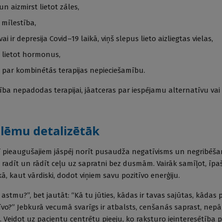
n aizmirst lietot zāles,
 mīlestība,
i ir depresija Covid–19 laikā, viņš slepus lieto aizliegtas vielas,
b lietot hormonus,
 par kombinētās terapijas nepieciešamību.
ība nepadodas terapijai, jāatceras par iespējamu alternatīvu vai
blēmu detalizētāk
 pieaugušajiem jāspēj norīt pusaudža negatīvisms un negribēšan
radīt un rādīt ceļu uz sapratni bez dusmām. Vairāk samīļot, īpaš
kā, kaut vārdiski, dodot viņiem savu pozitīvo enerģiju.
r astmu?”, bet jautāt: “Kā tu jūties, kādas ir tavas sajūtas, kāda
īvo?” Jebkurā vecumā svarīgs ir atbalsts, cenšanās saprast, nep
 Veidot uz pacientu centrētu pieeju, ko raksturo ieinteresētība p