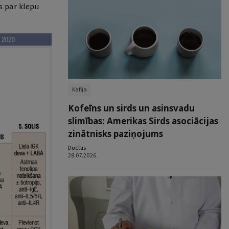
s par klepu
Kafija
Kofeīns un sirds un asinsvadu
slimības: Amerikas Sirds asociācijas
zinātnisks paziņojums
Doctus
28.07.2026.