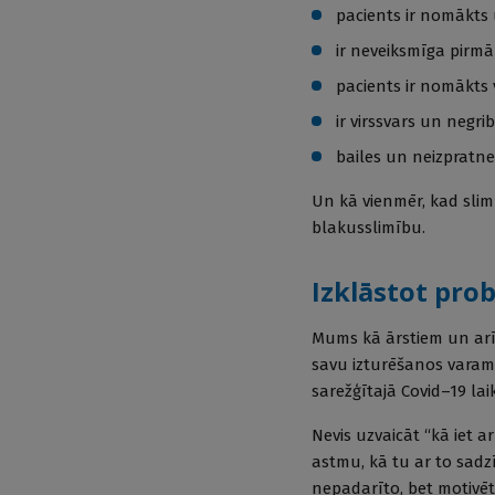
pacients ir nomākts u
ir neveiksmīga pirmā
pacients ir nomākts va
ir virssvars un negri
bailes un neizpratne
Un kā vienmēr, kad slim
blakusslimību.
Izklāstot pro
Mums kā ārstiem un arī
savu izturēšanos varam 
sarežģītajā Covid–19 lai
Nevis uzvaicāt “kā iet a
astmu, kā tu ar to sadz
nepadarīto, bet motivēt.