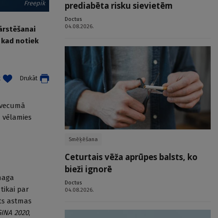
Freepik
prediabēta risku sievietēm
Doctus
04.08.2026.
ārstēšanai
 kad notiek
t
Drukāt
ā vecumā
u vēlamies
Smēķēšana
Ceturtais vēža aprūpes balsts, ko
bieži ignorē
smaga
Doctus
tikai par
04.08.2026.
ts astmas
GINA 2020
,