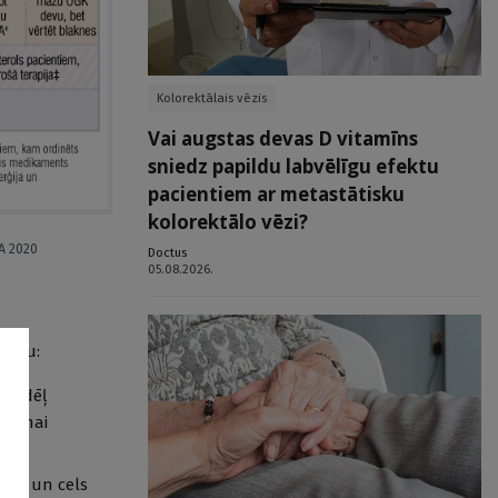
Kolorektālais vēzis
Vai augstas devas D vitamīns
sniedz papildu labvēlīgu efektu
pacientiem ar metastātisku
kolorektālo vēzi?
A 2020
Doctus
05.08.2026.
ktiku:
lu dēļ
 mammai
rīgi un cels