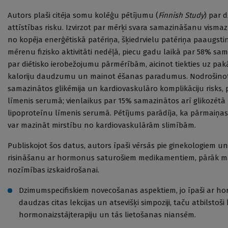
Autors plaši citēja somu kolēģu pētījumu (
Finnish Study
) par 
attīstības risku. Izvirzot par mērķi svara samazināšanu vis
no kopēja enerģētiskā patēriņa, šķiedrvielu patēriņa paaugsti
mērenu fizisko aktivitāti nedēļā, piecu gadu laikā par 58% sam
par diētisko ierobežojumu pārmērībām, aicinot tiekties uz pa
kaloriju daudzumu un mainot ēšanas paradumus. Nodrošinot 
samazinātos glikēmija un kardiovaskulāro komplikāciju risks,
līmenis serumā; vienlaikus par 15% samazinātos arī glikozētā
lipoproteīnu līmenis serumā. Pētījums parādīja, ka pārmaiņas
var mazināt mirstību no kardiovaskulārām slimībām.
Publiskojot šos datus, autors īpaši vērsās pie ginekologiem
risināšanu ar hormonus saturošiem medikamentiem, pārāk m
nozīmības izskaidrošanai.
Dzimumspecifiskiem novecošanas aspektiem, jo īpaši ar ho
daudzas citas lekcijas un atsevišķi simpoziji, taču atbil
hormonaizstājterapiju un tās lietošanas niansēm.