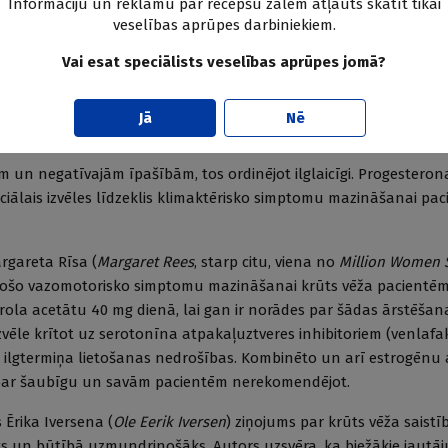
Informāciju un reklāmu par recepšu zālēm atļauts skatīt tikai
vietēm ar paaugstinātu holesterīna līmeni perorālo preparātu no
veselības aprūpes darbiniekiem.
ās.
Vai esat speciālists veselības aprūpes jomā?
s uzstājās Marianna Kanočo (
Marianne Canocio
), ziņojot par EST
ārliecinoši lielāks bija perorālo estrogēnu lietotājām, bet tran
Jā
Nē
šis risks bija līdzvērtīgs pacientēm ar normālu ķermeņa masu.
 un negatīvajām īpašībām, tos ordinējot ilglaicīgi. Progesteron
nciālais izvēles līdzeklis klimaktērisko simptomu mazināšanai pa
rgareta Rīsa (
Margaret Rees
, starp citu, viena no
Million Women 
okošo vazomotorisko simptomu mazināšanai krūts vēža pacientēm,
trola acetātu 40 mg dienā, lai gan ir norādes par šādas ārstēšan
vēle krītot uz serotonīna atpakaļuztveres inhibitoriem (venlafa
 ilgtermiņa lietošanas nedrošības. Kombinēto un arī estrogēnu a
 par šaubīgu un savām pacientēm nerekomendējot.
Ērika Iversena (
Ole Eerik Iversen
) ziņojums par krūts vēža saistī
āks un būtībā uzmundrinošāks. Autors uzsvēra, ka biežākie jautāj