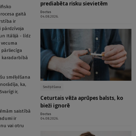
prediabēta risku sievietēm
ifisko
Doctus
procesa gaitā
04.08.2026.
stība ir
i pārdzīvoja
n Itālijā - līdz
vā vecuma
 pārliecīga
s karadarbībā
iešu smēķēšana
norādīja, ka,
Smēķēšana
arīgi ir,
Ceturtais vēža aprūpes balsts, ko
bieži ignorē
lēmām saistībā
Doctus
adumi ir
04.08.2026.
enu vai otru