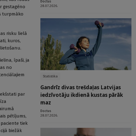
Doctus
28.07.2026.
 ar gestagēno
as turpmāko
s risku lielā
ti, kuros,
 lietošanu.
lina, īpaši, ja
kas no
tenciālajiem
Statistika
Gandrīz divas trešdaļas Latvijas
iekšstati par
iedzīvotāju ikdienā kustas pārāk
īza
maz
Vairumā
Doctus
ais pētījums,
28.07.2026.
 paciente tiek
cijā biežāk