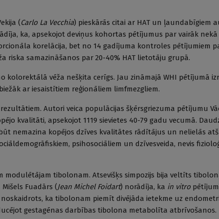
ekija (
Carlo La Vecchia
) pieskārās citai ar HAT un ļaundabīgiem 
orādīja, ka, apsekojot deviņus kohortas pētījumus par vairāk nekā
porcionāla korelācija, bet no 14 gadījuma kontroles pētījumiem p
ēža riska samazināšanos par 20-40% HAT lietotāju grupā.
 kolorektālā vēža nešķita cerīgs. Jau zināmajā WHI pētījumā izr
 biežāk ar iesaistītiem reģionāliem limfmezgliem.
 rezultātiem. Autori veica populācijas šķērsgriezuma pētījumu Vāc
jo kvalitāti, apsekojot 1119 sievietes 40-79 gadu vecumā. Daud
ūt nemazina kopējos dzīves kvalitātes rādītājus un nelielās atš
iāldemogrāfiskiem, psihosociāliem un dzīvesveida, nevis fiziolo
am modulētājam tibolonam. Atsevišķs simpozijs bija veltīts tibolo
 Mišels Fuadārs (
Jean Michel Foidart
) norādīja, ka
in vitro
pētījum
 noskaidrots, ka tibolonam piemīt divējāda ietekme uz endometrij
nducējot gestagēnas darbības tibolona metabolīta atbrīvošanos.