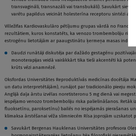
transvagināli, transnazāli vai transbukāli). Savukārt sie
varētu papildus veicināt holesterīna receptoru sintēzi akn
Villežifas Kardiovaskulāro pētījumu grupas vārdā no Francija
rezultātiem, kuros konstatēts, ka venozo trombemboliju risks p
estrogēnu lietotājām ar paaugstinātu ķermeņa masas indeksu 
Daudzi runātāji diskutēja par dažādo gestagēnu pozitīvajām
monoterapijas veidā vairākkārt tika tieši akcentēti kā pote
krūts vēzi anamnēzē.
Oksfordas Universitātes Reproduktīvās medicīnas docētāja Ma
un datu interpretētājām), runājot par tradicionālo pieeju m
Anglijā daļa ārstu izvēlas noretisteronu 5 mg dienā vai meges
iespējamo venozo trombemboliju riska palielināšanos. Retāk iz
fluoksetīnu, paroksetīnu) bailēs no iespējamās pierašanas un
klimaksa ārstēšanai vēža slimniecēm Rīsa joprojām uzskatot
Savukārt Bergenas Hauklenas Universitātes profesora Oles 
hormonaizstājterapijas lietošanu bija filozofiski piezemēt