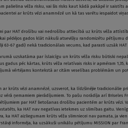
ām palielina vēža risku, vai šis risks kaut kādā pakāpē ir saistīts
 pacientei ar krūts vēzi anamnēzē un kā tas varētu iespaidot viņ
i par HAT drošību vai nedrošību attiecībā uz krūts vēža attīstība
ai pēdējos gados klāt nākuši atsevišķu randomizētu pētījumu da
idēji 63-67 gadi) nekā tradicionālais vecums, kad parasti uzsāk HAT
arumā uzskatāma par īslaicīgu un krūts vēža risku būtiski nepalie
s gadus pēc kārtas, krūts vēža relatīvais risks ir apmēram 1,35, 
gadījumā vērtējams kontekstā ar citām veselības problēmām un po
ar krūts vēzi anamnēzē, uzsverot, ka līdzšinējie tradicionālie pr
z vērā ņemamiem pierādījumiem. To pašu norādīja arī Briseles Fr
pētījumiem par HAT lietošanas drošību pacientēm ar krūts vēzi. 
tatēts, ka HAT nav negatīvas ietekmes uz slimības gaitu. Vienīg
vēra, ka HAT aizliegumam krūts vēža slimniecei nav pamata, ja vien
stāvji informēja, ka uzsākuši unikālu pētījumu MISSION par Fran