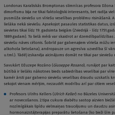
Londonas Karaliskās Bromptonas slimnīcas profesora Džona 
dimorfismu bija ne tikai faktoloģiski interesants, bet radīja
pusmūža sieviešu un vīriešu veselības problēmu risināšanā. Au
lielāka nekā sieviešu. Apsekojot pasaules statistikas datus, iz
sievietes tikai līdz 19. gadsimta beigām (Zviedrijā - līdz 1751.gada
1889.gadam). To lielā mērā var skaidrot ar dzemdībpalīdzības
sieviešu nāves cēlonis. Šobrīd par galvenajiem vīrieša mūžu i
alkohola lietošana), andropauze un agresīva uzvedība šī vār
u.tml.). Tādēļ izskanēja aicinājums domāt ne tikai par sieviešu
Savukārt Džuzepe Rozāno (
Giuseppe Rosano
), runājot par ka
būtībā ir lielāks nākotnes bieds sabiedrības veselībai par vīri
kamēr ārsti par galveno sieviešu veselības draudu uzskatīs krūt
sekojot vienam mērķim, nezaudēt modrību arī par citiem vese
Profesors Ulrihs Kellers (
Ulrich Keller
) no Bāzeles Universi
ar novecošanos. 2.tipa cukura diabētu sastop aizvien biežāk
nozīmīgākais lipīdu vielmaiņas traucējumu un daudzu asinsr
hormonaizstājterapijas preparātu lietošana (ko bieži šīm p