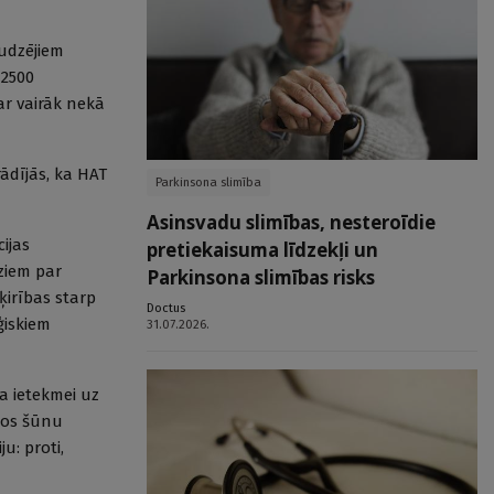
audzējiem
 2500
ar vairāk nekā
ādījās, ka HAT
Parkinsona slimība
Asinsvadu slimības, nesteroīdie
ijas
pretiekaisuma līdzekļi un
ziem par
Parkinsona slimības risks
ķirības starp
Doctus
ģiskiem
31.07.2026.
na ietekmei uz
os šūnu
u: proti,