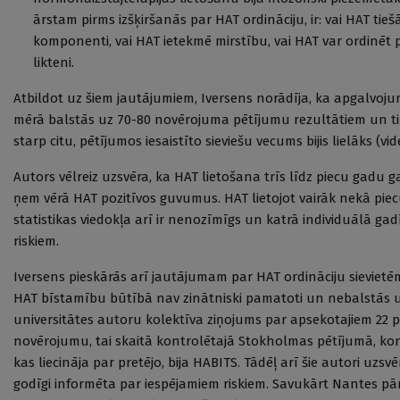
ārstam pirms izšķiršanās par HAT ordināciju, ir: vai HAT tieš
komponenti, vai HAT ietekmē mirstību, vai HAT var ordinēt
likteni.
Atbildot uz šiem jautājumiem, Iversens norādīja, ka apgalvojum
mērā balstās uz 70-80 novērojuma pētījumu rezultātiem un tik
starp citu, pētījumos iesaistīto sieviešu vecums bijis lielāks (v
Autors vēlreiz uzsvēra, ka HAT lietošana trīs līdz piecu gadu g
ņem vērā HAT pozitīvos guvumus. HAT lietojot vairāk nekā piecu
statistikas viedokļa arī ir nenozīmīgs un katrā individuālā 
riskiem.
Iversens pieskārās arī jautājumam par HAT ordināciju sievietēm 
HAT bīstamību būtībā nav zinātniski pamatoti un nebal­stās u
universitātes autoru kolektīva ziņojums par apsekotajiem 22 
novērojumu, tai skaitā kontrolētajā Stokholmas pētījumā, kons
kas liecināja par pretējo, bija HABITS. Tādēļ arī šie autori uzs
godīgi informēta par iespējamiem riskiem. Savukārt Nantes pār