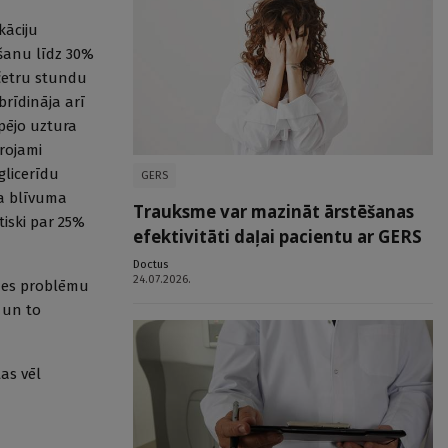
kāciju
ošanu līdz 30%
 četru stundu
brīdināja arī
pējo uztura
rojami
glicerīdu
GERS
ta blīvuma
Trauksme var mazināt ārstēšanas
iski par 25%
efektivitāti daļai pacientu ar GERS
Doctus
24.07.2026.
uzes problēmu
 un to
as vēl