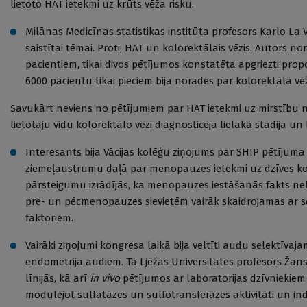
lietoto HAT ietekmi uz krūts vēža risku.
Milānas Medicīnas statistikas institūta profesors Karlo La V
saistītai tēmai. Proti, HAT un kolorektālais vēzis. Autors n
pacientiem, tikai divos pētījumos konstatēta apgriezti pro
6000 pacientu tikai pieciem bija norādes par kolorektālā v
Savukārt neviens no pētījumiem par HAT ietekmi uz mirstību no
lietotāju vidū kolorektālo vēzi diagnosticēja lielākā stadijā un
Interesants bija Vācijas kolēģu ziņojums par SHIP pētījuma
ziemeļaustrumu daļā par menopauzes ietekmi uz dzīves kopē
pārsteigumu izrādījās, ka menopauzes iestāšanās fakts neb
pre- un pēcmenopauzes sievietēm vairāk skaidrojamas ar soc
faktoriem.
Vairāki ziņojumi kongresa laikā bija veltīti audu selektīvaj
endometrija audiem. Tā Ljēžas Universitātes profesors Žans
līnijās, kā arī
in vivo
pētījumos ar laboratorijas dzīvniekiem
modulējot sulfatāzes un sulfotransferāzes aktivitāti un i