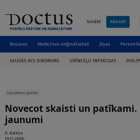
Ienākt
Abonēt
PORTĀLS ĀRSTIEM UN FARMACEITIEM
Nozares
Medicīnas oriģinālraksti
Ziņas
Personīb
SAUSĀS ACS SINDROMS
URĪNCEĻU INFEKCIJAS
DISLI
Literatūras apskati
Novecot skaisti un patīkami
jaunumi
D. Baltiņa
29.11.2006.