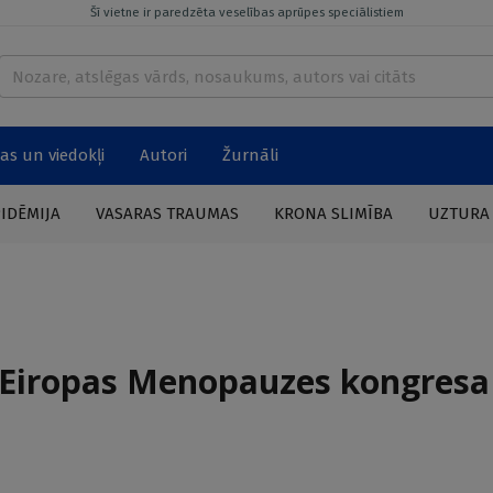
Šī vietne ir paredzēta veselības aprūpes speciālistiem
as un viedokļi
Autori
Žurnāli
PIDĒMIJA
VASARAS TRAUMAS
KRONA SLIMĪBA
UZTURA
. Eiropas Menopauzes kongresa