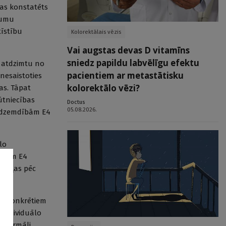
tas konstatēts
jumu
tīstību
Kolorektālais vēzis
Vai augstas devas D vitamīns
sniedz papildu labvēlīgu efektu
d atdzimtu no
pacientiem ar metastātisku
 nesaistoties
kolorektālo vēzi?
as. Tāpat
ūtniecības
Doctus
05.08.2026.
ēc dzemdībām E4
lo
ekiem E4
nedēļas pēc
ību konkrētiem
u individuālo
ubdermāli,