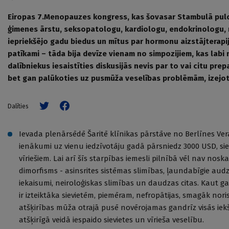
Eiropas 7.Menopauzes kongress, kas šovasar Stambulā pulc
ģimenes ārstu, seksopatologu, kardiologu, endokrinologu, 
iepriekšējo gadu biedus un mītus par hormonu aizstājterapij
patīkami – tāda bija devīze vienam no simpozijiem, kas labi
dalībniekus iesaistīties diskusijās nevis par to vai citu pr
bet gan palūkoties uz pusmūža veselības problēmām, izejo
Dalīties
Ievada plenārsēdē Šaritē klīnikas pārstāve no Berlīnes Ve
ienākumi uz vienu iedzīvotāju gadā pārsniedz 3000 USD, si
vīriešiem. Lai arī šīs starpības iemesli pilnībā vēl nav nos
dimorfisms - asinsrites sistēmas slimības, ļaundabīgie audz
iekaisumi, neiroloģiskas slimības un daudzas citas. Kaut 
ir izteiktāka sievietēm, piemēram, nefropātijas, smagāk no
atšķirības mūža otrajā pusē novērojamas gandrīz visās iek
atšķirīgā veidā iespaido sievietes un vīrieša veselību.