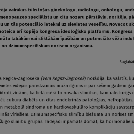
ēja vairākus tūkstošus ginekologu, radiologu, onkologu, and
menopauzes speciālistu un citu nozaru pārstāvju, noritēja, p
u un tās potenciālo ietekmi uz sievietes veselību. Novecot sk
 noteica arī kopējo kongresa ideoloģisko platformu. Kongress 
eparātu labākām vai sliktākām īpašībām un potenciālo vēža induk
t no dzimumspecifiskām norisēm organismā.
Saglabā
ra Regica-Zagroseka
(Vera Regitz-Zagrosek
) norādīja, ka valstīs, ku
evietes vidējais paredzamais mūža ilgums ir par sešiem gadiem g
kaidroti, zināms, ka lielā mērā to nosaka slimības, kam raksturīg
ēji, cukura diabēts un citas endokrīnās patoloģijas, nefropātijas,
gan metabolā sindroma un kardiovaskulāro komplikāciju savstarp
risinās vīriešiem. Dzimumspecifisku slimību biežuma un norises 
šķīgo slimību grupās. Tādējādi ir pamats domāt, ka hormonālie u