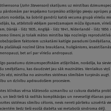
Stīvensona (
John
Stevenson
) skatījums uz mirstības dzimumspec
 vielu pārdomām par iespējamo turpmāko atšķirīgo pieeju aprūpes 
tors norādīja, ka šobrīd gandrīz katrā vecuma grupā vīriešu mir
rādījās, ka, atbilstoši vidējam paredzamajam mūža ilgumam, vīrieš
m, Dānijā - līdz 1835., Anglijā - līdz 1841., Nīderlandē - līdz 1850. u
 zemo līmeni, jo tolaik mātes mirstība bija nozīmīgs reproduktī
erobežojošiem faktoriem uzskatāmi kaitīgie paradumi (smēķēšana,
da plašākajā nozīmē (ātra braukšana, huligānisms, iesaistīšanā
 menopauzi, bet arī par vīriešu andropauzi.
itīgo paradumu dzimumspecifiskām atšķirībām, norādīja, ka siev
ešu smēķēšanu, kas daudzviet jau sāk mazināties. Vienlaikus viņš 
s vēzi, mirstība no asinsrites sistēmas slimībām turpinās augt. Sv
lību un dzīvību apdraudošiem procesiem.
tātes klīnikas vērsa klātesošo uzmanību uz cukura diabēta prob
, un bieži tieši tā radītās komplikācijas un neveselīgi ēšanas par
ites sistēmas slimību cēlonis, nevis nereti pārlieku uzsvērtā vi
acientēm liedz tieši esošā diabēta vai metabolā sindroma dēļ).