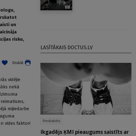
rologu,
ārskatot
aisti un
aicināja
cijas risku,
LASĪTĀKAIS DOCTUS.LV
t
Drukāt
rās vidējie
arāks nekā
s dzimuma
 reimatisms,
ējā mijiedarbe
smaguma
Prediabēts
n vides faktori
Ikgadējs ĶMI pieaugums saistīts ar