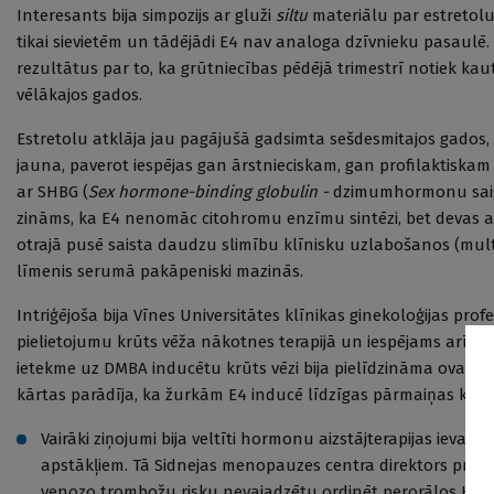
Interesants bija simpozijs ar gluži
siltu
materiālu par estretolu 
tikai sievietēm un tādējādi E4 nav analoga dzīvnieku pasaulē.
rezultātus par to, ka grūtniecības pēdējā trimestrī notiek ka
vēlākajos gados.
Estretolu atklāja jau pagājušā gadsimta sešdesmitajos gados,
jauna, paverot iespējas gan ārstnieciskam, gan profilaktiskam 
ar SHBG (
Sex hormone-binding globulin -
dzimumhormonu saist
zināms, ka E4 nenomāc citohromu enzīmu sintēzi, bet devas atk
otrajā pusē saista daudzu slimību klīnisku uzlabošanos (multip
līmenis serumā pakāpeniski mazinās.
Intriģējoša bija Vīnes Universitātes klīnikas ginekoloģijas prof
pielietojumu krūts vēža nākotnes terapijā un iespējams arī pro
ietekme uz DMBA inducētu krūts vēzi bija pielīdzināma ovarekt
kārtas parādīja, ka žurkām E4 inducē līdzīgas pārmaiņas kā tamo
Vairāki ziņojumi bija veltīti hormonu aizstājterapijas ieva
apstākļiem. Tā Sidnejas menopauzes centra direktors profes
venozo trombožu risku nevajadzētu ordinēt per­orālos HAT p