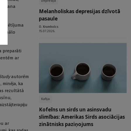
Depresija
zīmēšana
Melanholiskas depresijas dzīvotā
pasaule
HER pētījuma
O. Krumholcs
15.07.2026.
sdermālo
a preparāti
cientēm ar
Study
autorēm
 minēja, ka
as rezultātā
ksīnu,
Kafija
izstājterapiju
Kofeīns un sirds un asinsvadu
slimības: Amerikas Sirds asociācijas
zinātnisks paziņojums
bu ar
umi, kas rodas