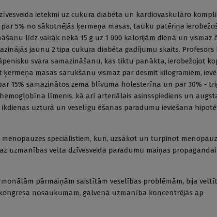
dzīvesveida ietekmi uz cukura diabēta un kardiovaskulāro kompli
maz par 5% no sākotnējās ķermeņa masas, tauku patēriņa ierobež
nāšanu līdz vairāk nekā 15 g uz 1 000 kalorijām dienā un vismaz
azinājās jaunu 2.tipa cukura diabēta gadījumu skaits. Profesors 
kāpenisku svara samazināšanu, kas tiktu panākta, ierobežojot ko
ķermeņa masas sarukšanu vismaz par desmit kilogramiem, ievē
 par 15% samazinātos zema blīvuma holesterīna un par 30% - tri
 hemoglobīna līmenis, kā arī arteriālais asinsspiediens un augs
 ikdienas uzturā un veselīgu ēšanas paradumu ieviešana hipotēt
 un menopauzes speciālistiem, kuri, uzsākot un turpinot menopa
az uzmanības velta dzīvesveida paradumu maiņas propagandai
rmonālām pārmaiņām saistītām veselības problēmām, bija veltīt
stoši kongresa nosaukumam, galvenā uzmanība koncentrējās ap