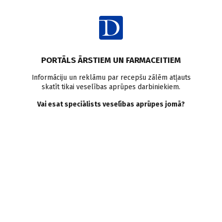
Ienākt
PORTĀLS ĀRSTIEM UN FARMACEITIEM
Informāciju un reklāmu par recepšu zālēm atļauts
skatīt tikai veselības aprūpes darbiniekiem.
Reimatoīdais artrīts
Vai esat speciālists veselības aprūpes jomā?