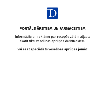
Ienākt
Raksta satura rādītājs
PORTĀLS ĀRSTIEM UN FARMACEITIEM
Veselības aprūpes sistēma
Cilvēkresursi medicīnā
Informāciju un reklāmu par recepšu zālēm atļauts
skatīt tikai veselības aprūpes darbiniekiem.
Mediķu trūks arvien vairāk.
Vai esat speciālists veselības aprūpes jomā?
Ko darīt? Daina Mūrmane
Umbraško, Andrejs
Spridzāns, Ints Bruņenieks
D. Ričika
,
A. Ādamsone
,
M. Celmiņa
01.12.2007.