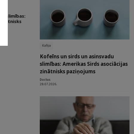
du slimības:
zinātnisks
Kafija
Kofeīns un sirds un asinsvadu
slimības: Amerikas Sirds asociācijas
zinātnisks paziņojums
Doctus
28.07.2026.