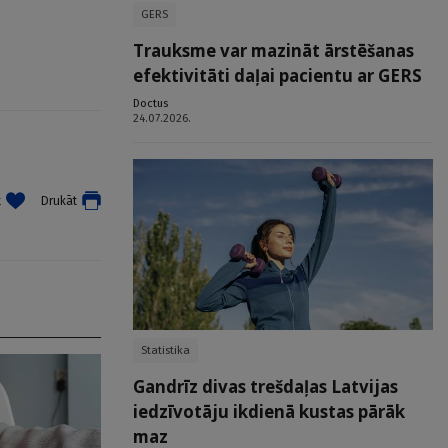
GERS
Trauksme var mazināt ārstēšanas
efektivitāti daļai pacientu ar GERS
Doctus
24.07.2026.
t
Drukāt
Statistika
Gandrīz divas trešdaļas Latvijas
iedzīvotāju ikdienā kustas pārāk
maz