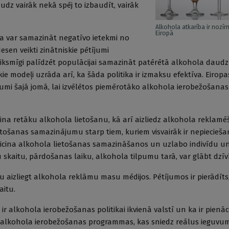
audz vairāk nekā spēj to izbaudīt, vairāk
Alkohola atkarība ir nozī
Eiropā
ka var samazināt negatīvo ietekmi no
sen veikti zinātniskie pētījumi
eiksmīgi palīdzēt populācijai samazināt patērētā alkohola daud
 modeļi uzrāda arī, ka šāda politika ir izmaksu efektīva. Eiropa
jumi šajā jomā, lai izvēlētos piemērotāko alkohola ierobežošanas 
icina retāku alkohola lietošanu, kā arī aizliedz alkohola reklam
lietošanas samazinājumu starp tiem, kuriem visvairāk ir nepiecie
eicina alkohola lietošanas samazināšanos un uzlabo indivīdu u
skaitu, pārdošanas laiku, alkohola tilpumu tarā, var glābt dzīv
aizliegt alkohola reklāmu masu mēdijos. Pētījumos ir pierādīts
aitu.
ir alkohola ierobežošanas politikai ikvienā valstī un ka ir pienāci
as alkohola ierobežošanas programmas, kas sniedz reālus ieguvu