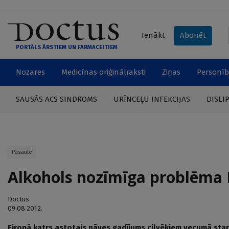
Ienākt
Abonēt
PORTĀLS ĀRSTIEM UN FARMACEITIEM
Nozares
Medicīnas oriģinālraksti
Ziņas
Personīb
SAUSĀS ACS SINDROMS
URĪNCEĻU INFEKCIJAS
DISLI
Pasaulē
Alkohols nozīmīga problēma 
Doctus
09.08.2012.
Eiropā katrs astotais nāves gadījums cilvēkiem vecumā starp