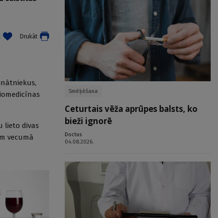
t
Drukāt
inātniekus,
Smēķēšana
biomedicīnas
Ceturtais vēža aprūpes balsts, ko
bieži ignorē
 lieto divas
Doctus
iem vecumā
04.08.2026.