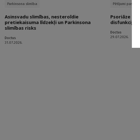
Parkinsona slimība
Pētījumi pasaulē
Asinsvadu slimības, nesteroīdie
Psoriāze kā 
pretiekaisuma līdzekļi un Parkinsona
disfunkcijai
slimības risks
Doctus
29.07.2026.
Doctus
31.07.2026.