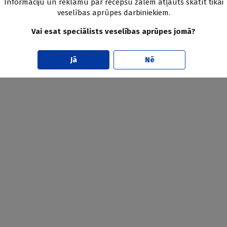
Informāciju un reklāmu par recepšu zālēm atļauts skatīt tikai
Kafija
veselības aprūpes darbiniekiem.
riska faktors miokarda
Kofeīns un sirds un asinsva
Vai esat speciālists veselības aprūpes jomā?
Amerikas Sirds asociācijas 
paziņojums
Jā
Nē
Doctus
28.07.2026.