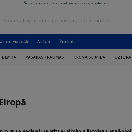
Šī vietne ir paredzēta veselības aprūpes speciālistiem
as un viedokļi
Autori
Žurnāli
PIDĒMIJA
VASARAS TRAUMAS
KRONA SLIMĪBA
UZTURA
Eiropā
 15 un 64 gadiem ir saistīts ar alkohola lietošanu. Ar alkohol