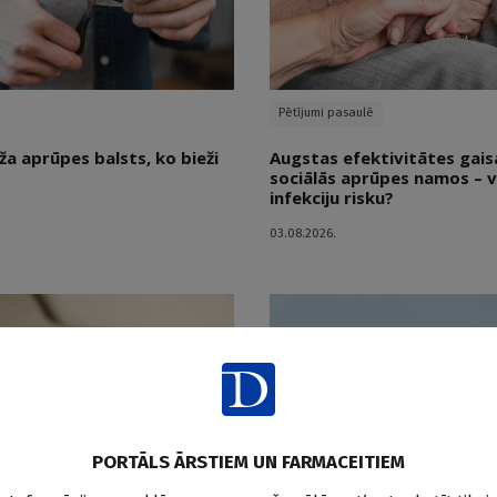
Pētījumi pasaulē
ža aprūpes balsts, ko bieži
Augstas efektivitātes gaisa 
sociālās aprūpes namos – v
infekciju risku?
03.08.2026.
PORTĀLS ĀRSTIEM UN FARMACEITIEM