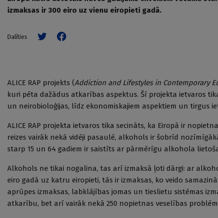
izmaksas ir 300 eiro uz vienu eiropieti gadā.
Dalīties
ALICE RAP projekts (
Addiction and Lifestyles in Contemporary E
kuri pēta dažādus atkarības aspektus. Šī projekta ietvaros t
un neirobioloģijas, līdz ekonomiskajiem aspektiem un tirgus i
ALICE RAP projekta ietvaros tika secināts, ka Eiropā ir nopiet
reizes vairāk nekā vidēji pasaulē, alkohols ir šobrīd nozīmīg
starp 15 un 64 gadiem ir saistīts ar pārmērīgu alkohola lieto
Alkohols ne tikai nogalina, tas arī izmaksā ļoti dārgi: ar alko
eiro gadā uz katru eiropieti, tās ir izmaksas, ko veido samazin
aprūpes izmaksas, labklājības jomas un tieslietu sistēmas izma
atkarību, bet arī vairāk nekā 250 nopietnas veselības problēm