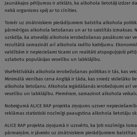
Jaunākajos pētījumos ir atklāts, ka alkohola lietotāji izdzer d
nekā organisms spēj ar to cīnīties.
Tomēr uz zinātniskiem pierādījumiem balstīta alkohola politi
pārmērīgas alkohola lietošanas un ar to saistītās izmaksas. Ne
uzrādīja, ka atsevišķi alkohola ierobežošanas pasākumi var v
rezultātā samazināt arī alkohola radīto kaitējumu. Ekonomiskie
valdībām ir nepieciešami ticami un realitāti atspoguļojoši pētī
uzlabotu populācijas veselību un labklājību.
Visefektīvākās alkohola ierobežošanas politikas ir tās, kas ve
Minimālā vienības cena Anglijā ir tāda, kas sniedz vislielāko 
alkohola lietošanu. Alkohola iegādāšanās ierobežojumi arī v
veselību un labklājību. Piemēram, samazinot alkohola veikalu 
Nobeigumā ALICE RAP projekta ziņojums uzsver nepieciešamību 
reklāmas statistiski nozīmīgi paaugstina alkohola lietotāju sk
ALICE RAP projekta ziņojumā ir uzsvērts, ka ļoti nozīmīga loma 
pārmaiņām, ir jāveido uz zinātniskiem pierādījumiem balstīt