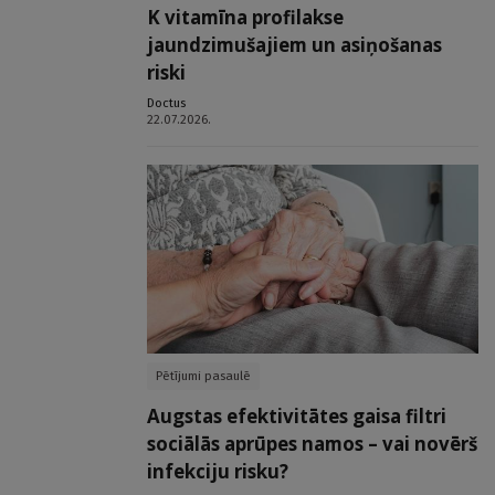
K vitamīna profilakse
jaundzimušajiem un asiņošanas
riski
Doctus
22.07.2026.
Pētījumi pasaulē
Augstas efektivitātes gaisa filtri
sociālās aprūpes namos – vai novērš
infekciju risku?