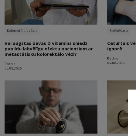
Kolorektālais vēzis
Smēķēšana
Vai augstas devas D vitamīns sniedz
Ceturtais vē
papildu labvēlīgu efektu pacientiem ar
ignorē
metastātisku kolorektālo vēzi?
Doctus
04.08.2026.
Doctus
05.08.2026.