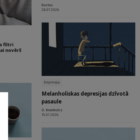
Doctus
28.07.2026.
filtri
ai novērš
Depresija
Melanholiskas depresijas dzīvotā
pasaule
O. Krumholcs
15.07.2026.