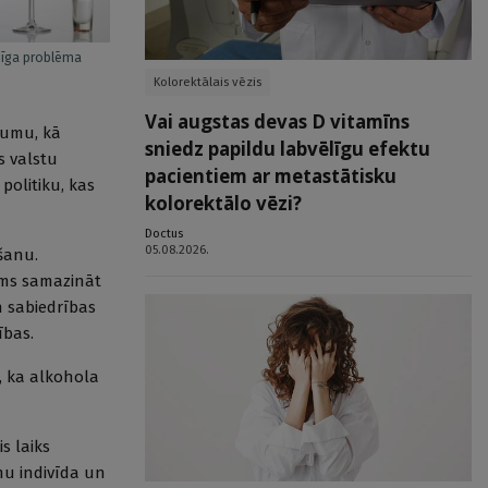
mīga problēma
Kolorektālais vēzis
Vai augstas devas D vitamīns
zumu, kā
sniedz papildu labvēlīgu efektu
s valstu
pacientiem ar metastātisku
politiku, kas
kolorektālo vēzi?
Doctus
05.08.2026.
ēšanu.
šams samazināt
n sabiedrības
ības.
, ka alkohola
s laiks
mu indivīda un