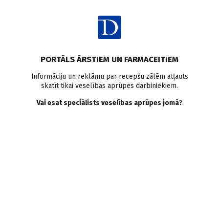
Ienākt
Pasaulē
PORTĀLS ĀRSTIEM UN FARMACEITIEM
Antikoagulantu lietošana
Informāciju un reklāmu par recepšu zālēm atļauts
skatīt tikai veselības aprūpes darbiniekiem.
gados veciem pacientiem
Vai esat speciālists veselības aprūpes jomā?
Doctus
24.03.2017.
Išēmisks insults anamnēzē ir viens no būtiskākajiem atkārtota
išēmiska insulta riska faktoriem pacientiem ar ātriju fibrilāciju.
Saglabāt
Drukāt
Dalīties
Pētījuma mērķis bija noskaidrot barjeras, kas liedz gados