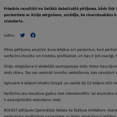
Primārie rezultāti no lielākā dubultaklā pētījuma, kāds līdz 
pacientiem ar ātriju mirgošanu, uzrādīja, ka rivaroksabāns i
standarts.
Dalīties
Pilna pētījuma analīze, kura iekļāva arī pacientus, kuri pārt
varfarīns insulta un trombu profilaksei, un kas ir ļoti svarīgi,
Ātriju mirgošana ir visbiežāk sastopamais sirds ritma traucēju
sirds ritmu. Tas var veicināt trombu veidošanos, kas savukārt v
Aptuveni 6 miljoni cilvēku Eiropā un vairāk kā 2,3 miljoni ASV c
Varfarīns jau daudzus gadus tiek rekomendēts, lai mazinātu in
ir paaugstināts asiņošanu risks.
ROCKET pētījums (perorālais tiešais Xa faktora inhibitors
rivar
embolisma profilaksei pacientiem ar ātriju mirgošanu) iekļāva 