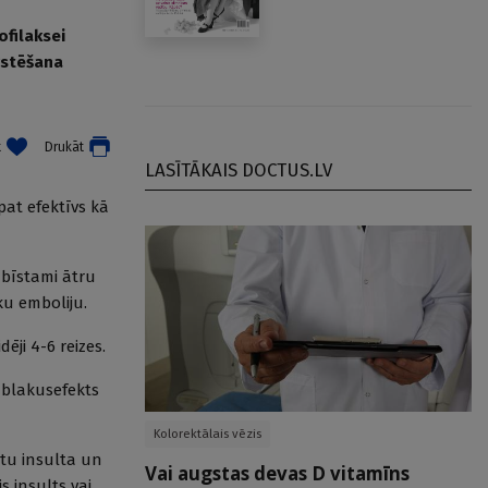
ofilaksei
ārstēšana
t
Drukāt
LASĪTĀKAIS DOCTUS.LV
kpat efektīvs kā
 bīstami ātru
ku emboliju.
ēji 4-6 reizes.
 blakusefekts
Kolorektālais vēzis
stu insulta un
Vai augstas devas D vitamīns
s insults vai