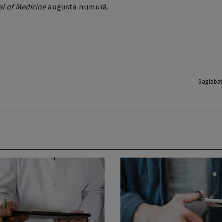
l of Medicine
augusta numurā.
Saglabā