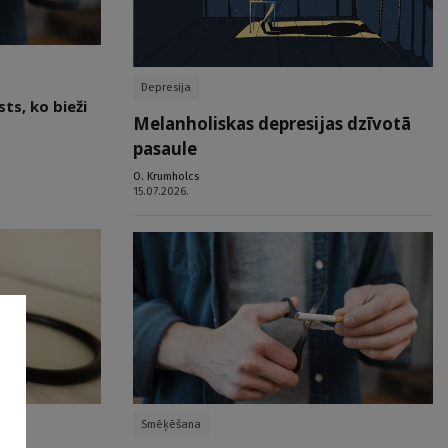
Depresija
ts, ko bieži
Melanholiskas depresijas dzīvotā
pasaule
O. Krumholcs
15.07.2026.
Smēķēšana