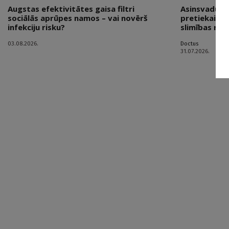
Augstas efektivitātes gaisa filtri
Asinsvadu sl
sociālās aprūpes namos – vai novērš
pretiekaisum
infekciju risku?
slimības risk
03.08.2026.
Doctus
31.07.2026.