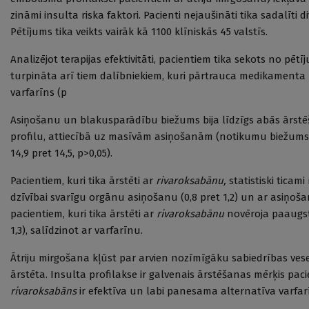
zināmi insulta riska faktori. Pacienti nejaušināti tika sadalīt
Pētījums tika veikts vairāk kā 1100 klīniskās 45 valstīs.
Analizējot terapijas efektivitāti, pacientiem tika sekots no 
turpināta arī tiem dalībniekiem, kuri pārtrauca medikamenta 
varfarīns (p
Asiņošanu un blakusparādību biežums bija līdzīgs abās ārstē
profilu, attiecībā uz masīvām asiņošanām (notikumu biežums 
14,9 pret 14,5, p>0,05).
Pacientiem, kuri tika ārstēti ar
rivaroksabānu,
statistiski ticam
dzīvībai svarīgu orgānu asiņošanu (0,8 pret 1,2) un ar asiņošan
pacientiem, kuri tika ārstēti ar
rivaroksabānu
novēroja paaugsti
1,3), salīdzinot ar varfarīnu.
Ātriju mirgošana kļūst par arvien nozīmīgāku sabiedrības ves
ārstēta. Insulta profilakse ir galvenais ārstēšanas mērķis paci
rivaroksabāns
ir efektīva un labi panesama alternatīva varfar