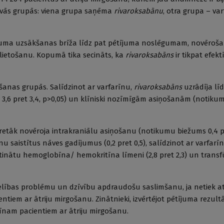
i divās grupās: viena grupa saņēma
rivaroksabānu
, otra grupa – var
pētījuma uzsākšanas brīža līdz pat pētījuma noslēgumam, novēroša
lietošanu. Kopumā tika secināts, ka
rivaroksabāns
ir tikpat efekt
šanas grupās. Salīdzinot ar varfarīnu,
rivaroksabāns
uzrādīja lī
3,6 pret 3,4, p>0,05) un klīniski nozīmīgām asiņošanām (notik
i retāk novēroja intrakraniālu asiņošanu (notikumu biežums 0,4 pr
u saistītus nāves gadījumus (0,2 pret 0,5), salīdzinot ar varfarī
nātu hemoglobīna/ hemokritīna līmeni (2,8 pret 2,3) un transfūz
elības problēmu un dzīvību apdraudošu saslimšanu, ja netiek at
entiem ar ātriju mirgošanu. Zinātnieki, izvērtējot pētījuma rezultā
īnam pacientiem ar ātriju mirgošanu.