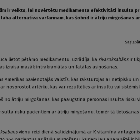
šim ir veikts, lai novērtētu medikamenta efektivitāti insulta pr
r laba alternatīva varfarīnam, kas šobrīd ir ātriju mirgošanas 
Saglabā
rauca lietot pētāmo medikamentu, uzrādīja, ka
rivaroksabāns
ir ti
 tas izraisa mazāk intrakraniālas un fatālas asiņošanas.
ms Amerikas Savienotajās Valstīs, kas raksturojas ar netipisku un
ar nosprostot artēriju, kas var rezultēties ar insultu vai sistēmis
ieš no ātriju mirgošanas, kas paaugstina personas insulta risku vid
sulta risku pacientiem ar ātriju mirgošanu, tomēr tā lietošanas
oksabāns
vienu reizi dienā salīdzinājumā ar K vitamīna antagoni
14 264 pacientus ar ātriju mirgošanu, kuriem jau anamnēzē ir biji