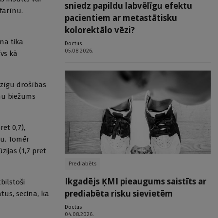
sniedz papildu labvēlīgu efektu
farīnu.
pacientiem ar metastātisku
kolorektālo vēzi?
na tika
Doctus
05.08.2026.
īvs kā
dzīgu drošības
umu biežums
et 0,7),
nu. Tomēr
ijas (1,7 pret
Prediabēts
Ikgadējs ĶMI pieaugums saistīts ar
bilstoši
prediabēta risku sievietēm
tus, secina, ka
Doctus
04.08.2026.