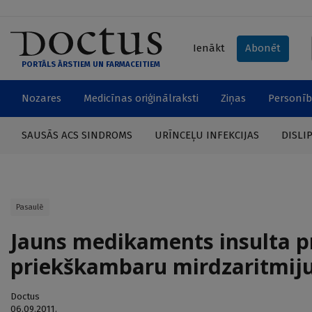
Ienākt
Abonēt
PORTĀLS ĀRSTIEM UN FARMACEITIEM
Nozares
Medicīnas oriģinālraksti
Ziņas
Personīb
SAUSĀS ACS SINDROMS
URĪNCEĻU INFEKCIJAS
DISLI
Pasaulē
Jauns medikaments insulta pr
priekškambaru mirdzaritmij
Doctus
06.09.2011.