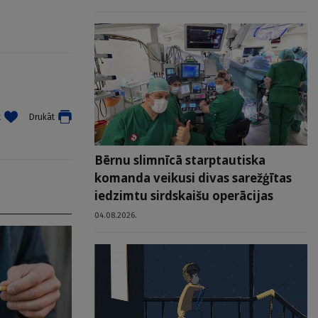
t
Drukāt
Bērnu slimnīcā starptautiska
komanda veikusi divas sarežģītas
iedzimtu sirdskaišu operācijas
04.08.2026.