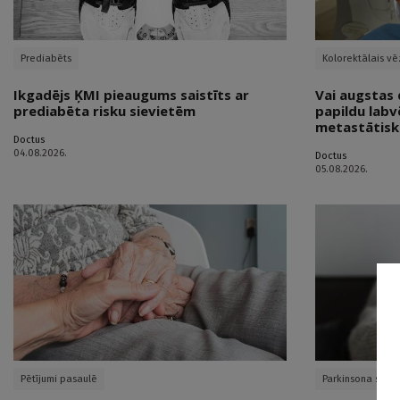
Prediabēts
Kolorektālais vē
Ikgadējs ĶMI pieaugums saistīts ar
Vai augstas 
prediabēta risku sievietēm
papildu labv
metastātisk
Doctus
04.08.2026.
Doctus
05.08.2026.
Pētījumi pasaulē
Parkinsona slimī