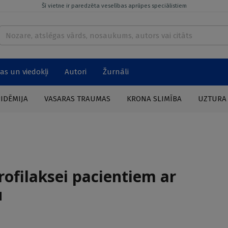
Šī vietne ir paredzēta veselības aprūpes speciālistiem
as un viedokļi
Autori
Žurnāli
PIDĒMIJA
VASARAS TRAUMAS
KRONA SLIMĪBA
UZTURA
ofilaksei pacientiem ar
u