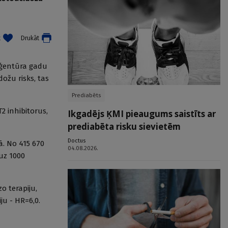
t
Drukāt
 aģentūra gadu
ožu risks, tas
Prediabēts
2 inhibitorus,
Ikgadējs ĶMI pieaugums saistīts ar
prediabēta risku sievietēm
Doctus
ā. No 415 670
04.08.2026.
 uz 1000
o terapiju,
ju - HR=6,0.