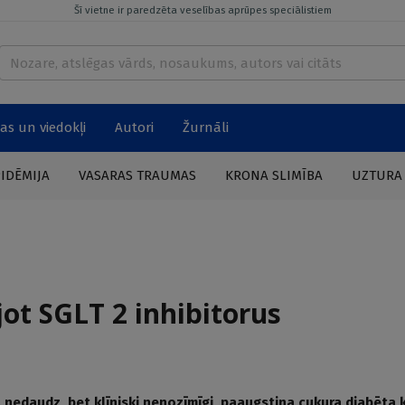
Šī vietne ir paredzēta veselības aprūpes speciālistiem
as un viedokļi
Autori
Žurnāli
PIDĒMIJA
VASARAS TRAUMAS
KRONA SLIMĪBA
UZTURA
jot SGLT 2 inhibitorus
a nedaudz, bet klīniski nenozīmīgi, paaugstina cukura diabēta