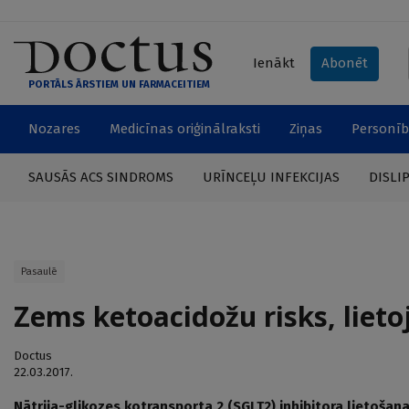
Ienākt
Abonēt
PORTĀLS ĀRSTIEM UN FARMACEITIEM
Nozares
Medicīnas oriģinālraksti
Ziņas
Personīb
SAUSĀS ACS SINDROMS
URĪNCEĻU INFEKCIJAS
DISLI
Pasaulē
Zems ketoacidožu risks, lieto
Doctus
22.03.2017.
Nātrija-glikozes kotransporta 2 (SGLT2) inhibitora lietošan