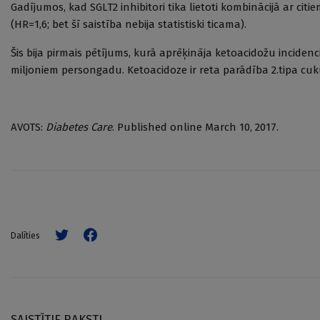
Gadījumos, kad SGLT2 inhibitori tika lietoti kombinācijā ar c
(HR=1,6; bet šī saistība nebija statistiski ticama).
Šis bija pirmais pētījums, kurā aprēķināja ketoacidožu incide
miljoniem persongadu. Ketoacidoze ir reta parādība 2.tipa cu
AVOTS:
Diabetes Care
. Published online March 10, 2017.
Dalīties
SAISTĪTIE RAKSTI