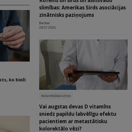
Kofeīns un sirds un asinsvadu
slimības: Amerikas Sirds asociācijas
zinātnisks paziņojums
Doctus
28.07.2026.
ts, ko bieži
Kolorektālais vēzis
Vai augstas devas D vitamīns
sniedz papildu labvēlīgu efektu
pacientiem ar metastātisku
kolorektālo vēzi?