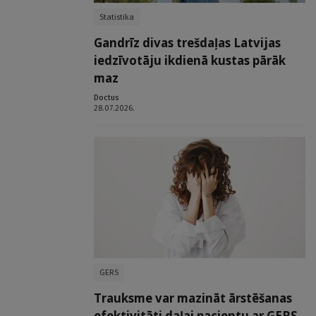
Statistika
Gandrīz divas trešdaļas Latvijas
iedzīvotāju ikdienā kustas pārāk
maz
Doctus
28.07.2026.
GERS
Trauksme var mazināt ārstēšanas
efektivitāti daļai pacientu ar GERS