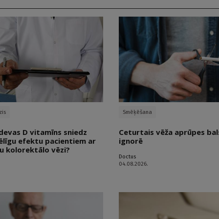
zis
Smēķēšana
devas D vitamīns sniedz
Ceturtais vēža aprūpes bals
ēlīgu efektu pacientiem ar
ignorē
u kolorektālo vēzi?
Doctus
04.08.2026.