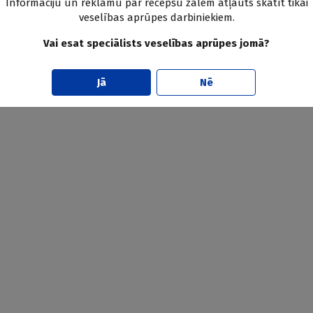
Informāciju un reklāmu par recepšu zālēm atļauts skatīt tikai
veselības aprūpes darbiniekiem.
Vai esat speciālists veselības aprūpes jomā?
Jā
Nē