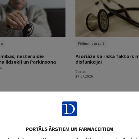
ba
Pētījumi pasaulē
imības, nesteroīdie
Psoriāze kā riska faktors 
a līdzekļi un Parkinsona
disfunkcijai
s
Doctus
29.07.2026.
PORTĀLS ĀRSTIEM UN FARMACEITIEM