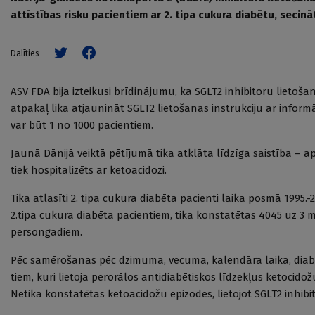
attīstības risku pacientiem ar 2. tipa cukura diabētu, secinā
Dalīties
ASV FDA bija izteikusi brīdinājumu, ka SGLT2 inhibitoru lieto
atpakaļ lika atjaunināt SGLT2 lietošanas instrukciju ar inform
var būt 1 no 1000 pacientiem.
Jaunā Dānijā veiktā pētījumā tika atklāta līdzīga saistība – a
tiek hospitalizēts ar ketoacidozi.
Tika atlasīti 2. tipa cukura diabēta pacienti laika posmā 1995
2.tipa cukura diabēta pacientiem, tika konstatētas 4045 uz 3 
persongadiem.
Pēc samērošanas pēc dzimuma, vecuma, kalendāra laika, diabē
tiem, kuri lietoja perorālos antidiabētiskos līdzekļus ketocidož
Netika konstatētas ketoacidožu epizodes, lietojot SGLT2 inhib