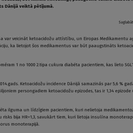
ts Dānijā veiktā pētījumā.
Saglabā
šana var veicināt ketoacidožu attīstību, un Eiropas Medikamentu
āciju, ka lietojot šos medikamentus var būt paaugstināts ketoacid
pmēram 1 no 1000 2.tipa cukura diabēta pacientiem, kas lieto SGLT
.-2014.gads. Ketoacidožu incidence Dānijā samazinās par 5,6 % gad
miljoniem persongadiem ketoacidožu epizodes, tas ir 1,34 epizode
ta ilguma un līdzīgiem pacientiem, kuri nelietoja medikamentoz
u risks bija HR=1,3, savukārt tiem, kuri lietoja insulīna monoterapi
itorus monoterapijā.