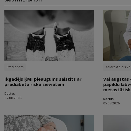
Prediabēts
Kolorektālais vē
Ikgadējs ĶMI pieaugums saistīts ar
Vai augstas 
prediabēta risku sievietēm
papildu labv
metastātisk
Doctus
04.08.2026.
Doctus
05.08.2026.