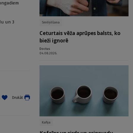
rsongadiem
du un 3
Smēķēšana
Ceturtais vēža aprūpes balsts, ko
bieži ignorē
Doctus
04.08.2026.
t
Drukāt
Kafija