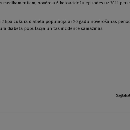
itiem medikamentiem, novēroja 6 ketoacidožu epizodes uz 3811 pe
nci 2.tipa cukura diabēta populācijā ar 20 gadu novērošanas perio
kura diabēta populācijā un tās incidence samazinās.
Saglabā