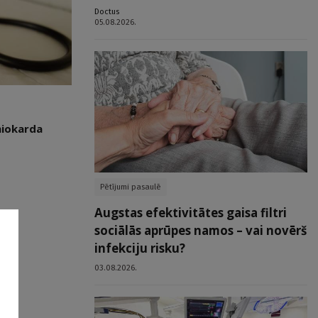
Doctus
05.08.2026.
miokarda
Pētījumi pasaulē
Augstas efektivitātes gaisa filtri
sociālās aprūpes namos – vai novērš
infekciju risku?
03.08.2026.