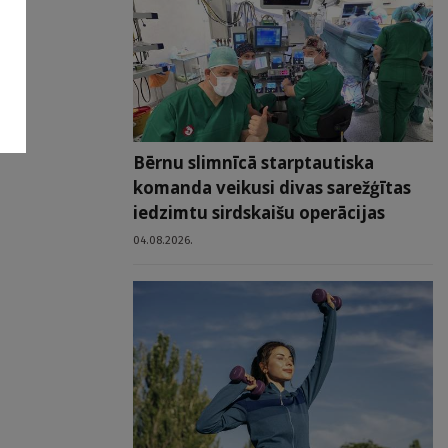
Bērnu slimnīcā starptautiska
komanda veikusi divas sarežģītas
iedzimtu sirdskaišu operācijas
04.08.2026.