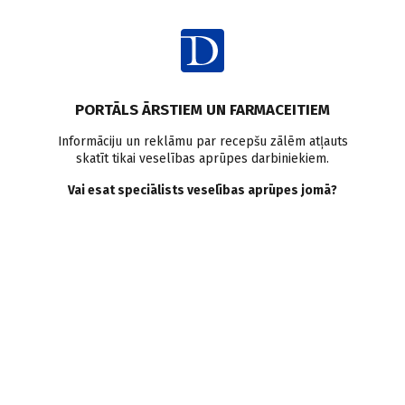
Ienākt
Ziņas
Pētījumi pasaulē
Medicīnas māsas
Miega traucējumi
PORTĀLS ĀRSTIEM UN FARMACEITIEM
Miega medicīna
Darba slodze
Hronisks nogurums
Informāciju un reklāmu par recepšu zālēm atļauts
skatīt tikai veselības aprūpes darbiniekiem.
Kā maiņu darbs ietekmē
Vai esat speciālists veselības aprūpes jomā?
medmāsu miega–nomoda
ciklu un darbaspējas?
Doctus
05.06.2023.