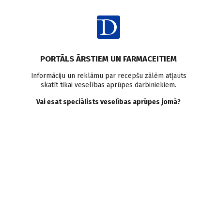
Ienākt
Ziņas
Pētījumi pasaulē
Seniori
Inkontinence
Kritienu risks
PORTĀLS ĀRSTIEM UN FARMACEITIEM
Saistība starp urīna
Informāciju un reklāmu par recepšu zālēm atļauts
skatīt tikai veselības aprūpes darbiniekiem.
nesaturēšanu un kritieniem:
Vai esat speciālists veselības aprūpes jomā?
sistemātisks pārskats un
meta–analīze
Doctus
24.05.2021.