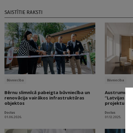
SAISTĪTIE RAKSTI
Būvniecība
Būvniecība
Bērnu slimnīcā pabeigta būvniecība un
Austrumu sli
renovācija vairākos infrastruktūras
“Latvijas On
objektos
projektu
Doctus
Doctus
01.06.2026.
01.12.2025.