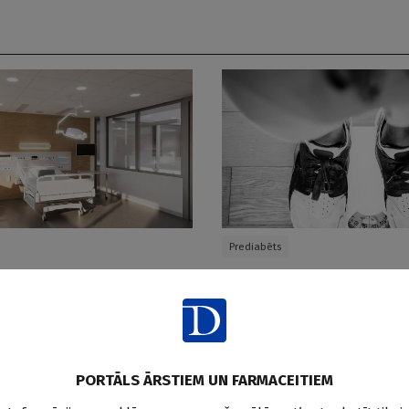
Prediabēts
mnīca sāk stacionāra
Ikgadējs ĶMI pieaugums sai
koloģijas centrs” pārbūves
prediabēta risku sievietēm
Doctus
04.08.2026.
PORTĀLS ĀRSTIEM UN FARMACEITIEM