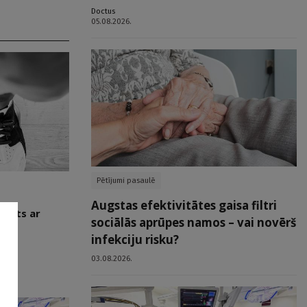
Doctus
05.08.2026.
Pētījumi pasaulē
Augstas efektivitātes gaisa filtri
stīts ar
sociālās aprūpes namos – vai novērš
infekciju risku?
03.08.2026.