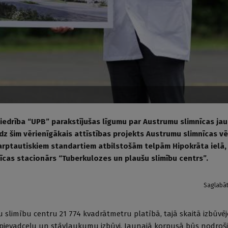
biedrība “UPB” parakstījušas līgumu par Austrumu slimnīcas ja
īdz šim vērienīgākais attīstības projekts Austrumu slimnīcas v
rptautiskiem standartiem atbilstošām telpām Hipokrāta ielā, 
nīcas stacionārs “Tuberkulozes un plaušu slimību centrs”.
Saglabā
u slimību centru 21 774 kvadrātmetru platībā, tajā skaitā izbūvēj
s, pievadceļu un stāvlaukumu izbūvi. Jaunajā korpusā būs nodroši