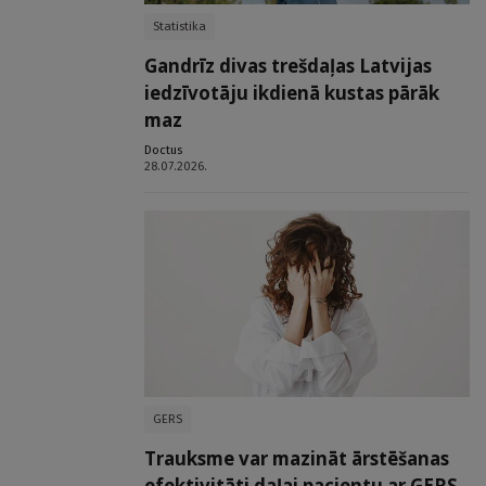
Statistika
Gandrīz divas trešdaļas Latvijas
iedzīvotāju ikdienā kustas pārāk
maz
Doctus
28.07.2026.
GERS
Trauksme var mazināt ārstēšanas
efektivitāti daļai pacientu ar GERS