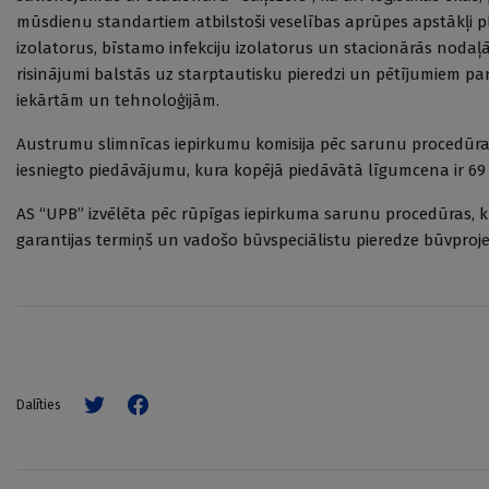
mūsdienu standartiem atbilstoši veselības aprūpes apstākļi p
izolatorus, bīstamo infekciju izolatorus un stacionārās noda
risinājumi balstās uz starptautisku pieredzi un pētījumiem 
iekārtām un tehnoloģijām.
Austrumu slimnīcas iepirkumu komisija pēc sarunu procedūras 
iesniegto piedāvājumu, kura kopējā piedāvātā līgumcena ir 69 5
AS “UPB” izvēlēta pēc rūpīgas iepirkuma sarunu procedūras, kurā
garantijas termiņš un vadošo būvspeciālistu pieredze būvproj
Dalīties