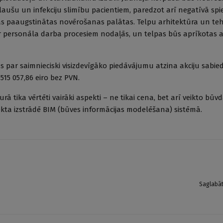
laušu un infekciju slimību pacientiem, paredzot arī negatīvā spi
ļās paaugstinātas novērošanas palātas. Telpu arhitektūra un te
par personāla darba procesiem nodaļās, un telpas būs aprīkota
par saimnieciski visizdevīgāko piedāvājumu atzina akciju sabie
15 057,86 eiro bez PVN.
 tika vērtēti vairāki aspekti – ne tikai cena, bet arī veikto būv
ekta izstrādē BIM (būves informācijas modelēšana) sistēmā.
Saglabā