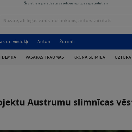
Šī vietne ir paredzēta veselības aprūpes speciālistiem
as un viedokļi
Autori
Žurnāli
PIDĒMIJA
VASARAS TRAUMAS
KRONA SLIMĪBA
UZTURA
rojektu Austrumu slimnīcas vēs