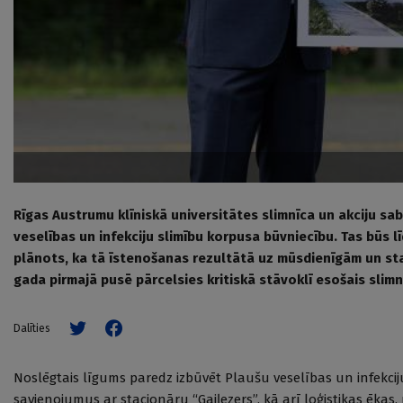
Rīgas Austrumu klīniskā universitātes slimnīca un akciju sa
veselības un infekciju slimību korpusa būvniecību. Tas būs l
plānots, ka tā īstenošanas rezultātā uz mūsdienīgām un sta
gada pirmajā pusē pārcelsies kritiskā stāvoklī esošais slim
Dalīties
Noslēgtais līgums paredz izbūvēt Plaušu veselības un infekcij
savienojumus ar stacionāru “Gaiļezers”, kā arī loģistikas ēka