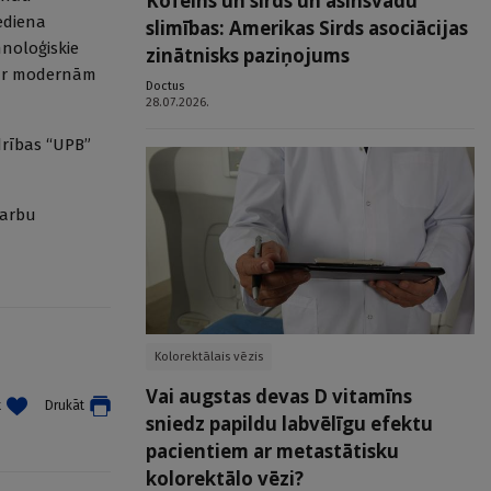
Kofeīns un sirds un asinsvadu
ediena
slimības: Amerikas Sirds asociācijas
hnoloģiskie
zinātnisks paziņojums
s ar modernām
Doctus
28.07.2026.
drības “UPB”
darbu
Kolorektālais vēzis
Vai augstas devas D vitamīns
t
Drukāt
sniedz papildu labvēlīgu efektu
pacientiem ar metastātisku
kolorektālo vēzi?