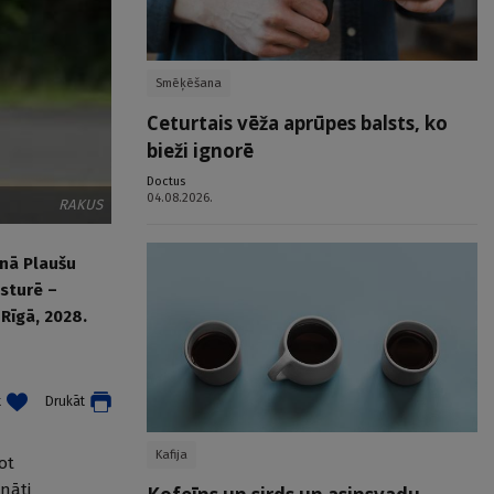
Smēķēšana
Ceturtais vēža aprūpes balsts, ko
bieži ignorē
Doctus
04.08.2026.
RAKUS
unā Plaušu
ēsturē –
Rīgā, 2028.
t
Drukāt
Kafija
ot
nāti