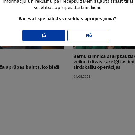
Informāciju un reklāmu par recepšu zālēm atļauts skatīt tikai
veselības aprūpes darbiniekiem.
Vai esat speciālists veselības aprūpes jomā?
Jā
Nē
Bērnu slimnīcā starptauti
veikusi divas sarežģītas ie
ža aprūpes balsts, ko bieži
sirdskaišu operācijas
04.08.2026.