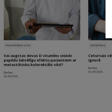
Kolorektālais vēzis
Smēķēšana
Vai augstas devas D vitamīns sniedz
Ceturtais vē
papildu labvēlīgu efektu pacientiem ar
ignorē
metastātisku kolorektālo vēzi?
Doctus
04.08.2026.
Doctus
05.08.2026.