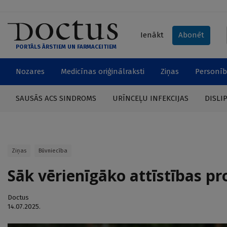
Ienākt
Abonēt
PORTĀLS ĀRSTIEM UN FARMACEITIEM
Nozares
Medicīnas oriģinālraksti
Ziņas
Personīb
SAUSĀS ACS SINDROMS
URĪNCEĻU INFEKCIJAS
DISLI
Ziņas
Būvniecība
Sāk vērienīgāko attīstības p
Doctus
14.07.2025.