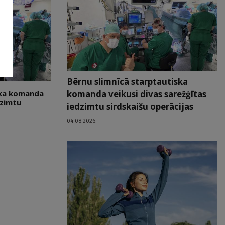
Bērnu slimnīcā starptautiska
komanda veikusi divas sarežģītas
ska komanda
dzimtu
iedzimtu sirdskaišu operācijas
04.08.2026.