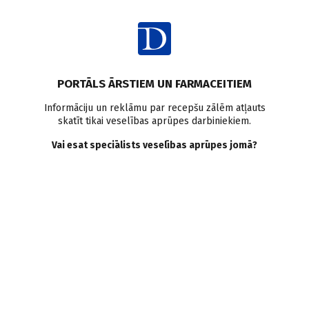
Ienākt
PORTĀLS ĀRSTIEM UN FARMACEITIEM
Informāciju un reklāmu par recepšu zālēm atļauts
skatīt tikai veselības aprūpes darbiniekiem.
Cukura diabēts
Vai esat speciālists veselības aprūpes jomā?