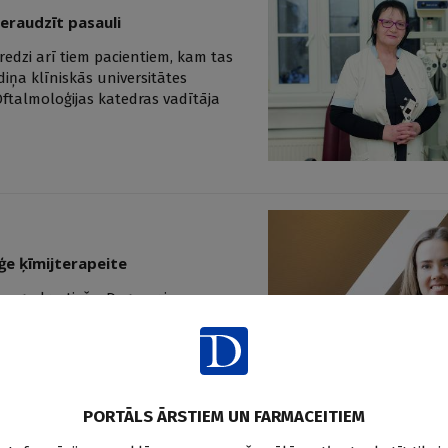
eraudzīt pasauli
redzi arī tiem pacientiem, kam tas
diņa klīniskās universitātes
 Oftalmoloģijas katedras vadītāja
ģe ķīmijterapeite
a, gudra, tieša. Deg par jauno
par pacientiem, kuriem gribētu
 sāka vadīt Stradiņa slimnīcas
niegt pacientiem visaugstākā līmeņa
rsonīgu pieeju ikvienam pacientam.
PORTĀLS ĀRSTIEM UN FARMACEITIEM