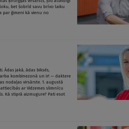
 ķirurģijas virsārsts, ļoti atbildīgi
loku, bet šobrīd savu brīvo laiku
ma par ģimeni kā vienu no
. Ādas jakā, ādas biksēs,
 darba kombinezonā un ir! — daktere
 nodaļas virsārste. 1. augustā
a attiecībās ar Vidzemes slimnīcu
ls. Kā stiprā aizmugure? Pati esot