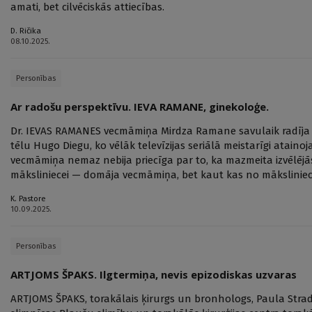
amati, bet cilvēciskās attiecības.
D. Ričika
08.10.2025.
Personības
Ar radošu perspektīvu. IEVA RAMANE, ginekoloģe.
Dr. IEVAS RAMANES vecmāmiņa Mirdza Ramane savulaik radīja s
tēlu Hugo Diegu, ko vēlāk televīzijas seriālā meistarīgi atainoja
vecmāmiņa nemaz nebija priecīga par to, ka mazmeita izvēlējās 
māksliniecei — domāja vecmāmiņa, bet kaut kas no mākslinieces
K. Pastore
10.09.2025.
Personības
ARTJOMS ŠPAKS. Ilgtermiņa, nevis epizodiskas uzvaras
ARTJOMS ŠPAKS, torakālais ķirurgs un bronhologs, Paula Stradi