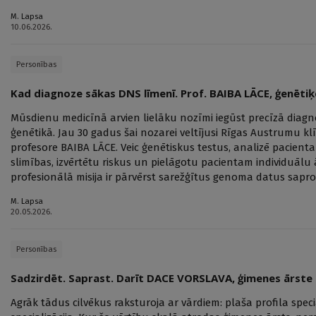
M. Lapsa
10.06.2026.
Personības
Kad diagnoze sākas DNS līmenī. Prof. BAIBA LĀCE, ģenētiķ
Mūsdienu medicīnā arvien lielāku nozīmi iegūst precīzā diagn
ģenētikā. Jau 30 gadus šai nozarei veltījusi Rīgas Austrumu kl
profesore BAIBA LĀCE. Veic ģenētiskus testus, analizē pacient
slimības, izvērtētu riskus un pielāgotu pacientam individuālu
profesionālā misija ir pārvērst sarežģītus genoma datus sapro
M. Lapsa
20.05.2026.
Personības
Sadzirdēt. Saprast. Darīt DACE VORSLAVA, ģimenes ārste
Agrāk tādus cilvēkus raksturoja ar vārdiem: plaša profila speciā