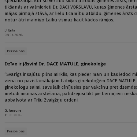
specializācija. Kur šo vērtību skalā atrodas ģimenes ārsts, ner
tikšanās ar valmierieti Dr. DACI VORSLAVU, kuras ģimenes ārst
mājas pirmajā stāvā, ar lielu ticamību atbildu: ģimenes ārsts
notur ātri mainīgo Laiku vismaz kaut kādos rāmjos.
B. Brila
08.04.2026.
Personības
Dzīve ir jāsvin! Dr. DACE MATULE, ginekoloģe
“Svarīgs ir sajūtu pilns mirklis, kas pieder man un kas iedod m
viena no pazīstamākajām Latvijas ginekoloģēm DACE MATULE. V
ginekologu saimi, savulaik cīnījusies par vakcīnu pret dzemdes 
metodi miomas ārstēšanā, palīdzējusi tikt pie bērniņiem neska
apbalvota ar Triju Zvaigžņu ordeni.
G. Jansone
11.03.2026.
Personības