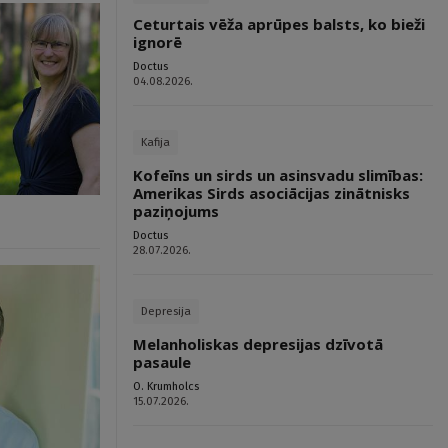
Ceturtais vēža aprūpes balsts, ko bieži
ignorē
Doctus
04.08.2026.
Kafija
Kofeīns un sirds un asinsvadu slimības:
Amerikas Sirds asociācijas zinātnisks
paziņojums
Doctus
28.07.2026.
Depresija
Melanholiskas depresijas dzīvotā
pasaule
O. Krumholcs
15.07.2026.