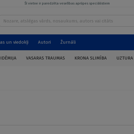
Šī vietne ir paredzēta veselības aprūpes speciālistiem
as un viedokļi
Autori
Žurnāli
PIDĒMIJA
VASARAS TRAUMAS
KRONA SLIMĪBA
UZTURA