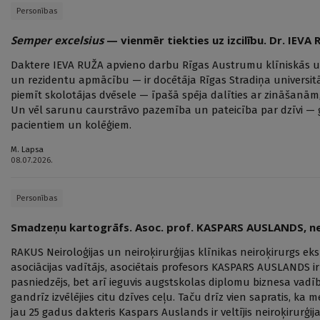
Personības
Semper excelsius
— vienmēr tiekties uz izcilību. Dr. IEVA
Daktere IEVA RUŽA apvieno darbu Rīgas Austrumu klīniskās un
un rezidentu apmācību — ir docētāja Rīgas Stradiņa universitā
piemīt skolotājas dvēsele — īpašā spēja dalīties ar zināšanām,
Un vēl sarunu caurstrāvo pazemība un pateicība par dzīvi — ģ
pacientiem un kolēģiem.
M. Lapsa
08.07.2026.
Personības
Smadzeņu kartogrāfs. Asoc. prof. KASPARS AUSLANDS, ne
RAKUS Neiroloģijas un neiroķirurģijas klīnikas neiroķirurgs eks
asociācijas vadītājs, asociētais profesors KASPARS AUSLANDS ir 
pasniedzējs, bet arī ieguvis augstskolas diplomu biznesa vad
gandrīz izvēlējies citu dzīves ceļu. Taču drīz vien sapratis, ka m
jau 25 gadus dakteris Kaspars Auslands ir veltījis neiroķirurģija