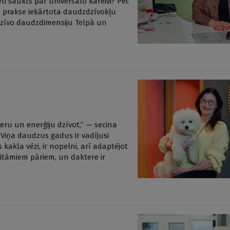
eti saukts par universālo kareivi? Pēc
a prakse iekārtota daudzdzīvokļu
 dzīvo daudzdimensiju Telpā un
ieru un enerģiju dzīvot,” — secina
iņa daudzus gadus ir vadījusi
kakla vēzi, ir nopelni, arī adaptējot
itāmiem pāriem, un daktere ir