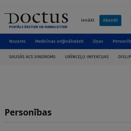
Ienākt
Abonēt
PORTĀLS ĀRSTIEM UN FARMACEITIEM
Nozares
Medicīnas oriģinālraksti
Ziņas
Personīb
SAUSĀS ACS SINDROMS
URĪNCEĻU INFEKCIJAS
DISLI
Personības