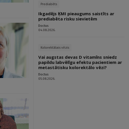
Prediabēts
Ikgadējs ĶMI pieaugums saistīts ar
prediabēta risku sievietēm
Doctus
04.08.2026.
Kolorektālais vēzis
Vai augstas devas D vitamīns sniedz
papildu labvēlīgu efektu pacientiem ar
metastātisku kolorektālo vēzi?
Doctus
05.08.2026.