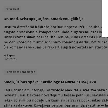
Personības
Dr. med. Kristaps Jurjāns. Smadzeņu glābējs
Insulta ārstēšanā izšķiroša nozīme ir specializētu insulta vie
augsta profesionāla kompetence. Tāda augstas raudzes koman
universitātes slimnīcas Insulta vienība, kuras virsārsts ir nei
ne vien koordinē multidisciplināro komandu darbu, bet tur ro
Šīs komandas veikums vairākkārt augsti novērtēts arī starpta
M. Lapsa
06.11.2025.
Personības kardioloģijā
Smalkjūtības spēks. Kardioloģe MARINA KOVAĻOVA
Kad uzrunājam intervijai, kardioloģe MARINA KOVAĻOVA saka 
novērtējumu. Daktere novērtējumu tiešām pelnījusi; savulaik v
Iekšķīgo slimību nodaļu un bijusi arī Jelgavas poliklīnikas g
atklājas dakteres Kovaļovas personības sirsnīgā šķautne — lie