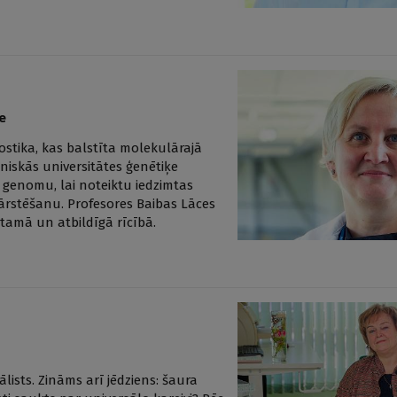
e
ostika, kas balstīta molekulārajā
īniskās universitātes ģenētiķe
a genomu, lai noteiktu iedzimtas
 ārstēšanu. Profesores Baibas Lāces
tamā un atbildīgā rīcībā.
lists. Zināms arī jēdziens: šaura