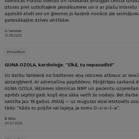
slimnīcas Plaušu slimību un torakālās ķirurģijas centra torakālās
izturas pret uzticētajiem pienākumiem un ir ar plašu interešu 
apzināti atvēl sev un ģimenei, jo karjerā nonācis pie secināju
patiesākajām dzīves vērtībām.
G. Jansone
13.08.2025.
Personības
GUNA OZOLA, kardioloģe. “Sīkā, tu nepazudīsi!”
Uz darbu Valmierā no Smiltenes viņa reizumis atbrauc ar mocīti
aizsargķiverē. Ar adrenalīna papilddevu. Pārģērbjas sarkanā
GUNA OZOLA, Vidzemes slimnīcas NMP un pacientu uzņemšanas
apritēs septiņi gadi, kopš viņa sāka vadīt šo nodaļu. Bet darb
saistīta jau 18 gadus. Atklāj — uz muguras viņai ietetovēts ozo
tāda: “Kāda es puķīte vai lapiņa, ja esmu O–z–o–l–a”.
B. Brila
09.07.2025.