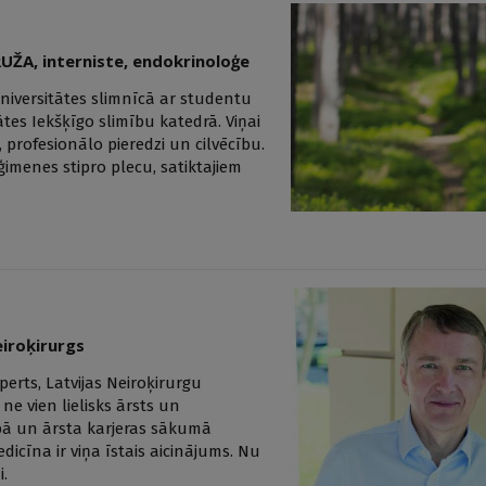
 RUŽA, interniste, endokrinoloģe
iversitātes slimnīcā ar studentu
tes Iekšķīgo slimību katedrā. Viņai
 profesionālo pieredzi un cilvēcību.
imenes stipro plecu, satiktajiem
iroķirurgs
perts, Latvijas Neiroķirurgu
ne vien lielisks ārsts un
ībā un ārsta karjeras sākumā
edicīna ir viņa īstais aicinājums. Nu
i.