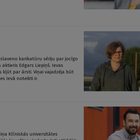
laveno karikatūru sēriju par jocīgo
 aktieris Edgars Liepiņš. Ievas
kļūt par ārsti. Viņai vajadzēja būt
 Ievā noteikti ir.
ņa Klīniskās universitātes