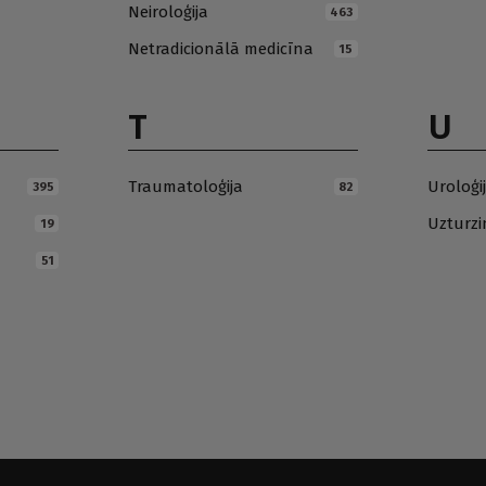
Neiroloģija
463
Netradicionālā medicīna
15
T
U
Traumatoloģija
Uroloģi
395
82
Uzturz
19
51