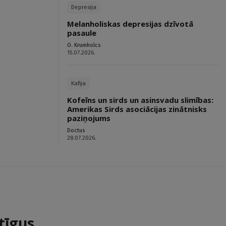
Depresija
Melanholiskas depresijas dzīvotā
pasaule
O. Krumholcs
15.07.2026.
Kafija
Kofeīns un sirds un asinsvadu slimības:
Amerikas Sirds asociācijas zinātnisks
paziņojums
Doctus
28.07.2026.
tīgus