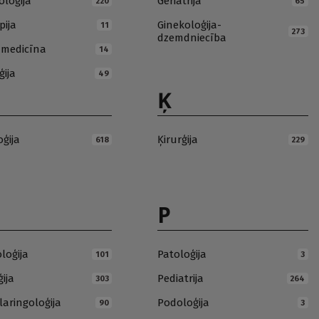
loģija
Geriatrija
220
65
pija
Ginekoloģija-
11
273
dzemdniecība
ā medicīna
14
ģija
49
Ķ
oģija
Ķirurģija
618
229
P
loģija
Patoloģija
101
3
ija
Pediatrija
303
264
laringoloģija
Podoloģija
90
3