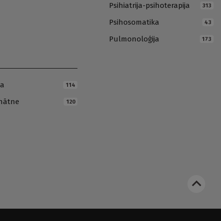
Psihiatrija-psihoterapija
313
Psihosomatika
43
Pulmonoloģija
173
ja
114
inātne
120