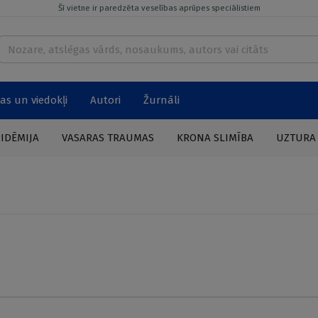
Šī vietne ir paredzēta veselības aprūpes speciālistiem
as un viedokļi
Autori
Žurnāli
PIDĒMIJA
VASARAS TRAUMAS
KRONA SLIMĪBA
UZTURA