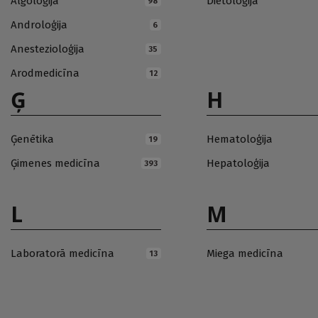
Algoloģija
Dietoloģija
98
Androloģija
6
Anestezioloģija
35
Arodmedicīna
12
Ģ
H
Ģenētika
Hematoloģija
19
Ģimenes medicīna
Hepatoloģija
393
L
M
Laboratorā medicīna
Miega medicīna
13