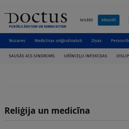
Ienākt
Abonēt
PORTĀLS ĀRSTIEM UN FARMACEITIEM
Nozares
Medicīnas oriģinālraksti
Ziņas
Personīb
SAUSĀS ACS SINDROMS
URĪNCEĻU INFEKCIJAS
DISLI
Reliģija un medicīna