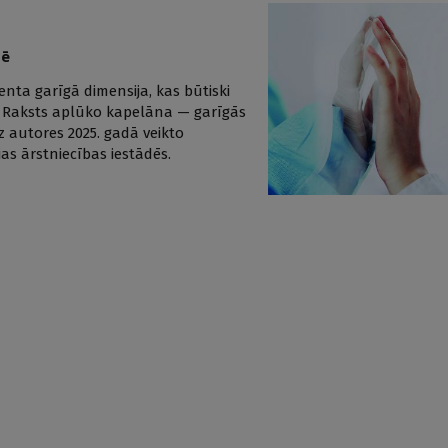
pē
nta garīgā dimensija, kas būtiski
ti. Raksts aplūko kapelāna — garīgās
z autores 2025. gadā veikto
as ārstniecības iestādēs.