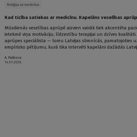
Reliģija un medicīna
Kad ticība satiekas ar medicīnu. Kapelāns veselības aprū
Mūsdienās veselības aprūpē aizvien vairāk tiek akcentēta pacie
ietekmē viņa motivāciju, līdzestību terapijai un dzīves kvalitā
aprūpes speciālista — lomu Latvijas slimnīcās, pamatojoties u
empīrisko pētījumu, kurā tika intervēti kapelāni dažādās Latvij
A. Paškova
14.01.2026.