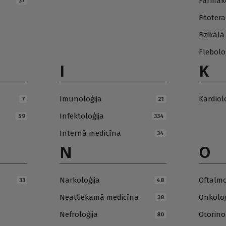
Farmako
37
Fitotera
Fizikāl
Flebolo
I
K
Imunoloģija
Kardiol
7
21
Infektoloģija
59
334
Internā medicīna
34
N
O
Narkoloģija
Oftalmo
33
48
Neatliekamā medicīna
Onkoloģ
38
Nefroloģija
Otorino
80