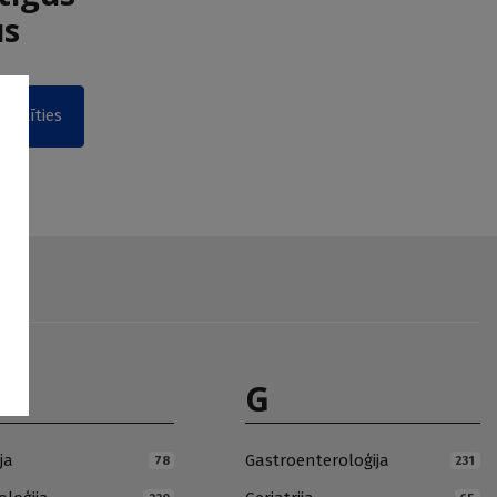
us
akstīties
G
ja
Gastroenteroloģija
78
231