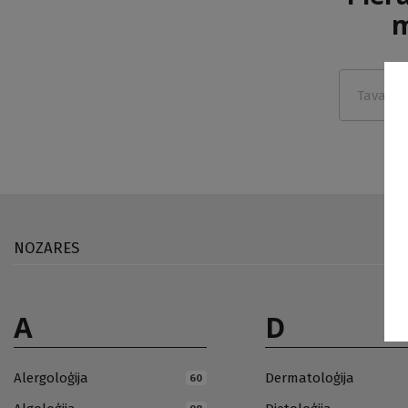
m
NOZARES
A
D
Alergoloģija
Dermatoloģija
60