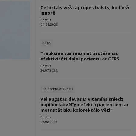
Ceturtais vēža aprūpes balsts, ko bieži
ignorē
Doctus
04.08.2026.
GERS
Trauksme var mazināt ārstēšanas
efektivitāti daļai pacientu ar GERS
Doctus
24.07.2026.
Kolorektālais vēzis
Vai augstas devas D vitamīns sniedz
papildu labvēlīgu efektu pacientiem ar
metastātisku kolorektālo vēzi?
Doctus
05.08.2026.