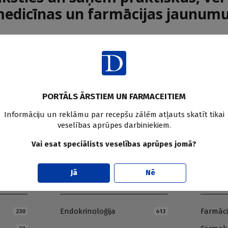
edicīnas un farmācijas jaunum
Pier
PORTĀLS ĀRSTIEM UN FARMACEITIEM
Informāciju un reklāmu par recepšu zālēm atļauts skatīt tikai
veselības aprūpes darbiniekiem.
Vai esat speciālists veselības aprūpes jomā?
Jā
Nē
E
F
Endokrinoloģija
Farmāci
230
413