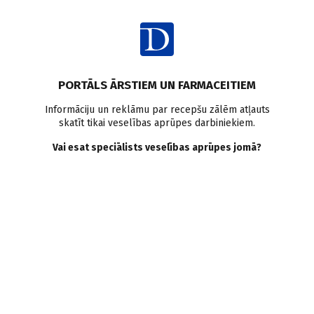
Ienākt
Raksta satura rādītājs
PORTĀLS ĀRSTIEM UN FARMACEITIEM
Personības un viedokļi
Reliģija un medicīna
Garīgās prakses
Informāciju un reklāmu par recepšu zālēm atļauts
skatīt tikai veselības aprūpes darbiniekiem.
Psihiskā veselība
Vai esat speciālists veselības aprūpes jomā?
Kad ticība satiekas ar
medicīnu. Kapelāns
veselības aprūpē
A. Paškova
14.01.2026.