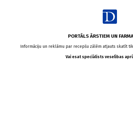
PORTĀLS ĀRSTIEM UN FARMA
Informāciju un reklāmu par recepšu zālēm atļauts skatīt ti
Autori
Vai esat speciālists veselības ap
ĀRSTI
CITI SPECIĀLISTI
ORGANIZĀCIJAS