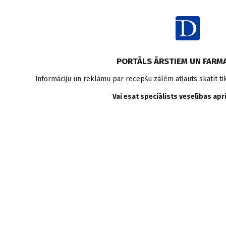
PORTĀLS ĀRSTIEM UN FARM
Informāciju un reklāmu par recepšu zālēm atļauts skatīt ti
Autori
Vai esat speciālists veselības ap
ĀRSTI
CITI SPECIĀLISTI
ORGANIZĀCIJAS
GN
GR