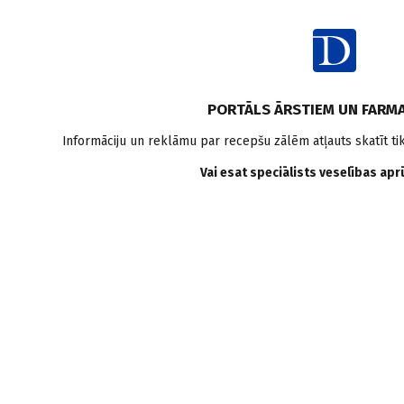
PORTĀLS ĀRSTIEM UN FARM
Informāciju un reklāmu par recepšu zālēm atļauts skatīt ti
Autori
Vai esat speciālists veselības ap
ĀRSTI
CITI SPECIĀLISTI
ORGANIZĀCIJAS
GI
GS