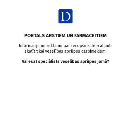
Ienākt
Raksta satura rādītājs
PORTĀLS ĀRSTIEM UN FARMACEITIEM
Klīniskā prakse
Migrēna
Triptāni
Opioīdi
Valproāts
Informāciju un reklāmu par recepšu zālēm atļauts
skatīt tikai veselības aprūpes darbiniekiem.
Steroīdi
Vai esat speciālists veselības aprūpes jomā?
Migrēnas komplikācijas
R. Plotniece
07.06.2022.