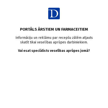
Ienākt
Raksta satura rādītājs
PORTĀLS ĀRSTIEM UN FARMACEITIEM
Klīniskā prakse
Dziļo vēnu tromboze
Klīniskās vadlīnijas
Informāciju un reklāmu par recepšu zālēm atļauts
skatīt tikai veselības aprūpes darbiniekiem.
Nozares apskats
Vai esat speciālists veselības aprūpes jomā?
Pieci gadi ar flebologa
sertifikātu. Kā nonācām pie
Vadlīnijām dziļo vēnu
trombozes diagnostikā,
profilaksē un ārstēšanā?
D. Krieviņš
12.05.2009.