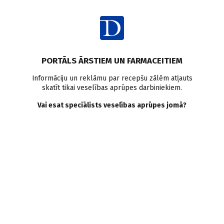
Ienākt
Raksta satura rādītājs
PORTĀLS ĀRSTIEM UN FARMACEITIEM
Klīniskā prakse
Ātriju fibrilācija
Klīniskās vadlīnijas
Informāciju un reklāmu par recepšu zālēm atļauts
skatīt tikai veselības aprūpes darbiniekiem.
ESC vadlīnijas
Vai esat speciālists veselības aprūpes jomā?
Ātriju fibrilācija jaunajās
vadlīnijās. Vairāk par ritma
un frekvences kontroli
E. Sokolova
,
O. Kalējs
,
A. Rudzītis
,
D. Behmane
15.04.2025.