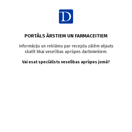
Ienākt
Raksta satura rādītājs
PORTĀLS ĀRSTIEM UN FARMACEITIEM
Klīniskie gadījumi
Informāciju un reklāmu par recepšu zālēm atļauts
skatīt tikai veselības aprūpes darbiniekiem.
Antidiabētiskās terapijas
Vai esat speciālists veselības aprūpes jomā?
izvēle un pamatojums
pacientam ar 2. tipa cukura
diabētu
I. Pavliņa
,
I. Rasa
22.04.2008.
Cukura diabēts ir viena no visizplatītākajām hroniskajām
slimībām. Ar cukura diabētu pasaulē šobrīd slimo 246 miljoni
cilvēku, t. i., 6% pasaules pieaugušo iedzīvotāju. Vidēji Eiropā